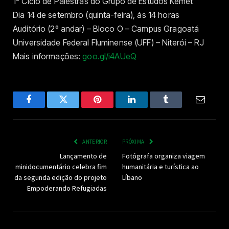
1º Ciclo de Palestras do Grupo de Estudos Kemet
Dia 14 de setembro (quinta-feira), às 14 horas
Auditório (2º andar) – Bloco O – Campus Gragoatá
Universidade Federal Fluminense (UFF) – Niterói – RJ
Mais informações:
goo.gl/i4AUeQ
Facebook
Twitter
Pinterest
LinkedIn
Tumblr
Email
ANTERIOR
PRÓXIMA
Lançamento de
Fotógrafa organiza viagem
minidocumentário celebra fim
humanitária e turística ao
da segunda edição do projeto
Líbano
Empoderando Refugiadas