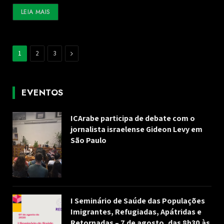
LEIA MAIS
Next
1
2
3
EVENTOS
ICArabe participa de debate com o
jornalista israelense Gideon Levy em
São Paulo
I Seminário de Saúde das Populações
Imigrantes, Refugiadas, Apátridas e
Retornadas – 7 de agosto, das 8h30 às