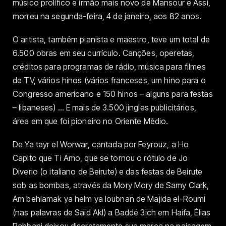
músico prolífico e irmão mais novo de Mansour e Assi,
morreu na segunda-feira, 4 de janeiro, aos 82 anos.
O artista, também pianista e maestro, teve um total de
6.500 obras em seu currículo. Canções, operetas,
créditos para programas de rádio, música para filmes
de TV, vários hinos (vários franceses, um hino para o
Congresso americano e 150 hinos – alguns para festas
– libaneses) … E mais de 3.500 jingles publicitários,
área em que foi pioneiro no Oriente Médio.
De Ya tayr el Worwar, cantada por Feyrouz, a Ho
Capito que Ti Amo, que se tornou o rótulo de Jo
Diverio (o italiano de Beirute) e das festas de Beirute
sob as bombas, através da Mory Mory de Samy Clark,
Am behlamak ya helm ya loubnan de Majida el-Roumi
(nas palavras de Saïd Akl) a Baddé 3ich em Haifa, Élias