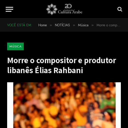
VOCÊ ESTÁ EM:
Home
NOTÍCIAS
Música
Morre o compositor e produtor libanês Élias Rahbani
»
»
»
MÚSICA
Morre o compositor e produtor
libanês Élias Rahbani