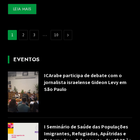
LEIA MAIS
…
Next
1
2
3
10
EVENTOS
ICArabe participa de debate com o
jornalista israelense Gideon Levy em
São Paulo
I Seminário de Saúde das Populações
Imigrantes, Refugiadas, Apátridas e