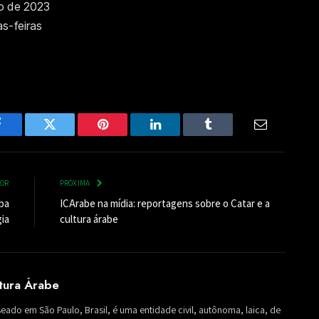
ro de 2023
s-feiras
Facebook
Twitter
Pinterest
LinkedIn
Tumblr
Email
IOR
PRÓXIMA
ba
ICArabe na mídia: reportagens sobre o Catar e a
ia
cultura árabe
ltura Árabe
seado em São Paulo, Brasil, é uma entidade civil, autônoma, laica, de