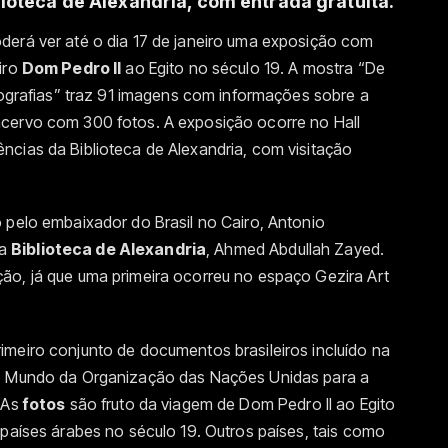
iblioteca de Alexandria, com entrada gratuita.
derá ver até o dia 17 de janeiro uma exposição com
iro
Dom Pedro II
ao Egito no século 19. A mostra “De
otografias” traz 91 imagens com informações sobre a
acervo com 300 fotos. A exposição ocorre no Hall
ncias da Biblioteca de Alexandria, com visitação
 pelo embaixador do Brasil no Cairo, Antonio
da
Biblioteca de Alexandria
, Ahmed Abdullah Zayed.
ão, já que uma primeira ocorreu no espaço Gezira Art
imeiro conjunto de documentos brasileiros incluído na
do Mundo da Organização das Nações Unidas para a
 As
fotos
são fruto da viagem de Dom Pedro II ao Egito
 países árabes no século 19. Outros países, tais como