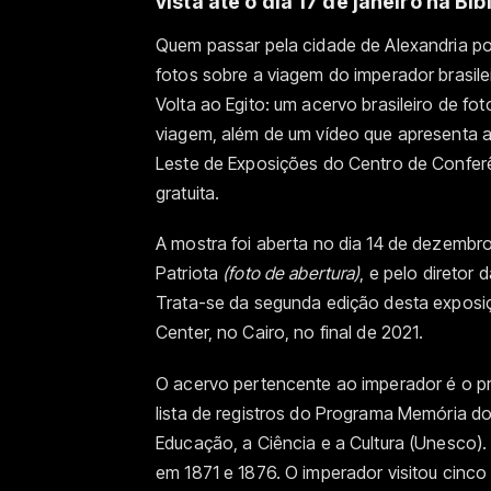
vista até o dia 17 de janeiro na B
Quem passar pela cidade de Alexandria po
fotos sobre a viagem do imperador brasile
Volta ao Egito: um acervo brasileiro de f
viagem, além de um vídeo que apresenta 
Leste de Exposições do Centro de Conferê
gratuita.
A mostra foi aberta no dia 14 de dezembro
Patriota
(foto de abertura)
, e pelo diretor 
Trata-se da segunda edição desta exposiç
Center, no Cairo, no final de 2021.
O acervo pertencente ao imperador é o pr
lista de registros do Programa Memória 
Educação, a Ciência e a Cultura (Unesco).
em 1871 e 1876. O imperador visitou cinco