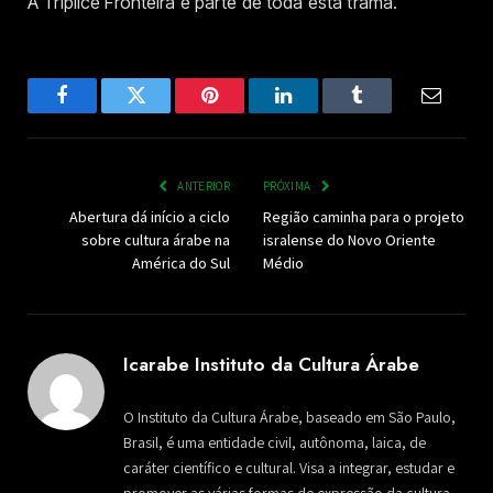
A Tríplice Fronteira é parte de toda esta trama.
Facebook
Twitter
Pinterest
LinkedIn
Tumblr
Email
ANTERIOR
PRÓXIMA
Abertura dá início a ciclo
Região caminha para o projeto
sobre cultura árabe na
isralense do Novo Oriente
América do Sul
Médio
Icarabe Instituto da Cultura Árabe
O Instituto da Cultura Árabe, baseado em São Paulo,
Brasil, é uma entidade civil, autônoma, laica, de
caráter científico e cultural. Visa a integrar, estudar e