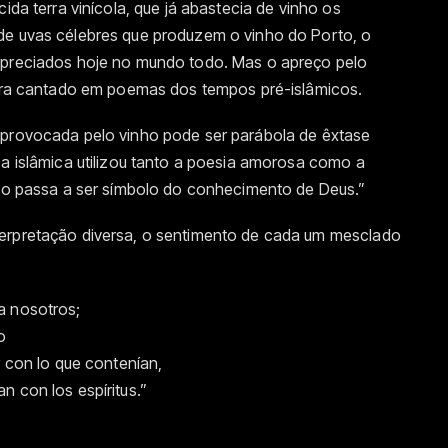
ida terra vinícola, que já abastecia de vinho os
de uvas célebres que produzem o vinho do Porto, o
 apreciados hoje no mundo todo. Mas o apreço pelo
á era cantado em poemas dos tempos pré-islâmicos.
 provocada pelo vinho pode ser parábola de êxtase
ca islâmica utilizou tanto a poesia amorosa como a
nho passa a ser símbolo do conhecimento de Deus.”
terpretação diversa, o sentimento de cada um mesclado
a nosotros;
o
r con lo que contenían,
n con los espíritus.”