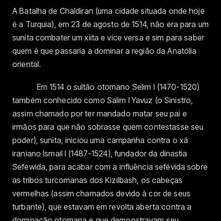
A Batalha de Chaldiran (uma cidade situada onde hoje
é a Turquia), em 23 de agosto de 1514, não era para um
sunita combater um xiita e vice versa e sim para saber
quem é que passaria a dominar a região da Anatólia
oriental.
Em 1514 o sultão otomano Selim I (1470-1520)
também conhecido como Salim I Yavuz (o Sinistro,
assim chamado por ter mandado matar seu pai e
irmãos para que não sobrasse quem contestasse seu
poder), sunita, iniciou uma campanha contra o xá
iraniano Ismail I (1487-1524), fundador da dinastia
Sefewida, para acabar com a influência sefévida sobre
as tribos turcomanas dos Kizilbash, os cabeças
vermelhas (assim chamados devido à cor de seus
turbante), que estavam em revolta aberta contra a
dominação otomana e que demonstravam seu