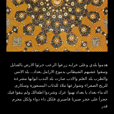
هدموا بلدي وعلى خرابه زرعوا الرعب حرثوا الارض بالقنابل
وسقوا عشبهم الشيطاني بدموع الارامل بغداد… بلد الانس
والطرب بلد العلم والادب صارت بلد الندب ابوابها مشرعة
للريح الصفراء وشوارعها ملاذ للذئاب المسعورة وسكارى
الدماء بغداد يا بغداد نهبوا عزك وشردوا اطفالك ولم يبقوا فيك
حجراَ على حجر صبرنا فاصبري فلكل داء دواء ولكل مجرم
قدر