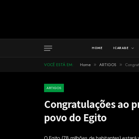
HOME
ICARABE
VOCÊ ESTÁ EM:
Home
ARTIGOS
Congrat
»
»
ARTIGOS
Congratulações ao p
povo do Egito
O Egito (78 milhões de habitantes) estará 