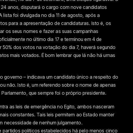
á 24 anos, disputará o cargo com nove candidatos
lista foi divulgada no dia 11 de agosto, após a
itos para a apresentação de candidaturas. Isto é, os
lgar os seus nomes e fazer as suas campanhas
ficialmente no último dia 17 e terminou em 4 de
 50% dos votos na votação do dia 7, haverá segundo
datos mais votados. É bom lembrar que lá não há urnas
 governo – indicava um candidato único a respeito do
m ou não. Isto é, um referendo sobre o nome de apenas
 Parlamento, que sempre foi o próprio presidente.
ntra as leis de emergência no Egito, ambos nasceram
mais constantes. Tais leis permitem ao Estado manter
sem necessidade de nenhum julgamento.
ue partidos políticos estabelecidos há pelo menos cinco