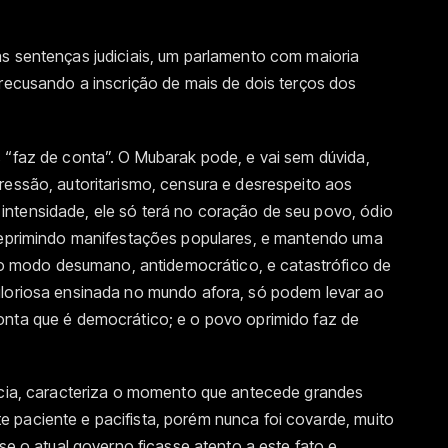
as sentenças judiciais, um parlamento com maioria
 recusando a inscrição de mais de dois terços dos
 “faz de conta”. O Mubarak pode, e vai sem dúvida,
ressão, autoritarismo, censura e desrespeito aos
ntensidade, ele só terá no coração de seu povo, ódio
 reprimindo manifestações populares, e mantendo uma
ar o modo desumano, antidemocrático, e catastrófico de
gloriosa ensinada no mundo afora, só podem levar ao
onta que é democrático; e o povo oprimido faz de
ípcia, caracteriza o momento que antecede grandes
 paciente e pacifista, porém nunca foi covarde, muito
 se o atual governo ficasse atento a este fato e