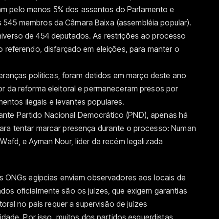
am pelo menos 5% dos assentos do Parlamento e
s 545 membros da Câmara Baixa (assembléia popular).
iverso de 454 deputados. As restrições ao processo
o referendo, disfarçado em eleições, para manter o
ideranças políticas, foram detidos em março deste ano
or da reforma eleitoral e permaneceram presos por
ntos ilegais e levantes populares.
nte Partido Nacional Democrático (PND), apenas há
para tentar marcar presença durante o processo: Numan
-Wafd, e Ayman Nour, líder da recém legalizada
 as ONGs egípcias enviem observadores aos locais de
dos oficialmente são os juízes, que exigem garantias
toral no país requer a supervisão de juízes
lidade. Por isso, muitos dos partidos esquerdistas,