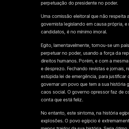
perpetuação do presidente no poder.
Uma comissão eleitoral que não respeita 
governista legislando em causa própria, e
candidatos, é no mínimo imoral.
Egito, lamentavelmente, tornou-se um país
perpetuar no poder, usando a força da rep
direitos humanos. Porém, e com a mesma i
e desprezo. Fechando revistas e jornais,
estúpida lei de emergência, para justific
governar um povo que tem a sua história 
caos social. O governo opressor faz de c
conta que está feliz.
No entanto, este sintoma, na história eg
explosões. O povo egípcio é extremamente
menos traidor da sua história. Seria ótimo