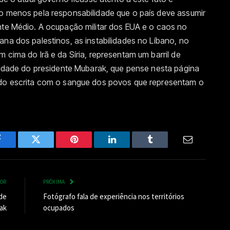
lo menos pela responsabilidade que o país deve assumir
nte Médio. A ocupação militar dos EUA e o caos no
ana dos palestinos, as instabilidades no Líbano, no
 cima do Irã e da Síria, representam um barril de
ilidade do presidente Mubarak, que pense nesta página
ndo escrita com o sangue dos povos que representam o
Facebook
Twitter
Pinterest
LinkedIn
Tumblr
Email
IOR
PRÓXIMA
 de
Fotógrafo fala de experiência nos territórios
ak
ocupados