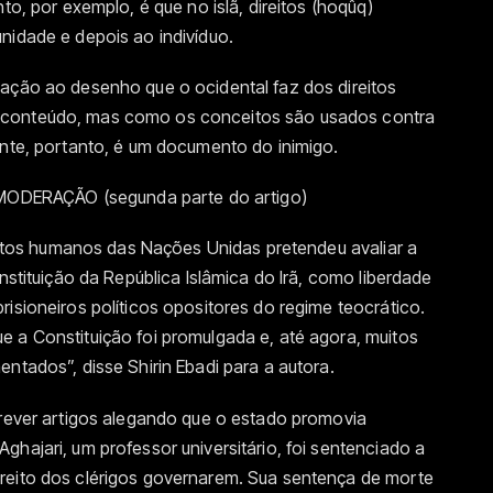
to, por exemplo, é que no islã, direitos (hoqûq)
nidade e depois ao indivíduo.
lação ao desenho que o ocidental faz dos direitos
 conteúdo, mas como os conceitos são usados contra
ente, portanto, é um documento do inimigo.
DERAÇÃO (segunda parte do artigo)
ireitos humanos das Nações Unidas pretendeu avaliar a
onstituição da República Islâmica do Irã, como liberdade
risioneiros políticos opositores do regime teocrático.
 a Constituição foi promulgada e, até agora, muitos
ntados”, disse Shirin Ebadi para a autora.
crever artigos alegando que o estado promovia
ghajari, um professor universitário, foi sentenciado a
reito dos clérigos governarem. Sua sentença de morte