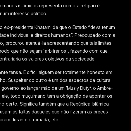
 humanos islâmicos representa como a religião é
 um interesse político.
do ex-presidente Khatami de que o Estado “deva ter um
berdade individual e direitos humanos”. Preocupado com a
o, procurou atenuá-la acrescentando que tais limites
odo que não sejam ´arbitrários´, fazendo com que
contrariaria os valores coletivos da sociedade.
ante tensa. É difícil alguém ser totalmente honesto em
ho. Suspeitar do outro é um dos aspectos da cultura
lo governo ao lançar mão de um ‘Musly Duty’, o Ambre-
ele, todo muçulmano tem a obrigação de apontar os
ho certo. Significa também que a República Islâmica
usam as faltas daqueles que não fizeram as preces
juaram durante o ramadã, etc.