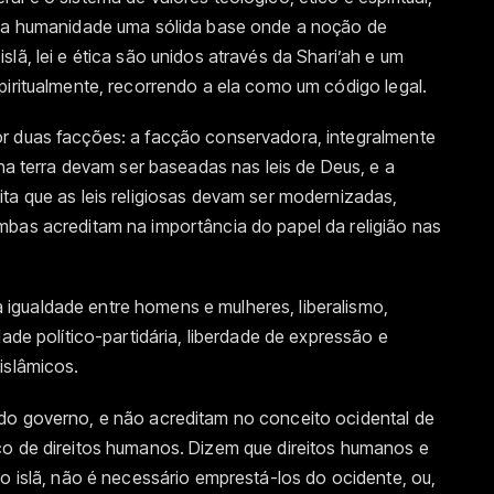
a a humanidade uma sólida base onde a noção de
lã, lei e ética são unidos através da Shari’ah e um
piritualmente, recorrendo a ela como um código legal.
r duas facções: a facção conservadora, integralmente
 na terra devam ser baseadas nas leis de Deus, e a
ta que as leis religiosas devam ser modernizadas,
mbas acreditam na importância do papel da religião nas
igualdade entre homens e mulheres, liberalismo,
dade político-partidária, liberdade de expressão e
islâmicos.
do governo, e não acreditam no conceito ocidental de
co de direitos humanos. Dizem que direitos humanos e
no islã, não é necessário emprestá-los do ocidente, ou,