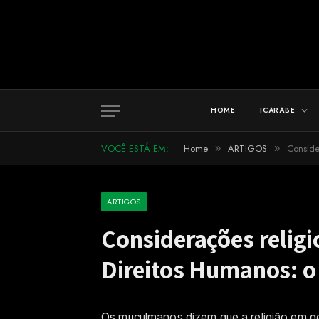
HOME
ICARABE
VOCÊ ESTÁ EM:
Home
ARTIGOS
Conside
»
»
ARTIGOS
Considerações religi
Direitos Humanos: o 
Os muçulmanos dizem que a religião em gera