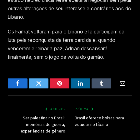
estado hebreu dificilmente aceitará negociar sem pedir
outras alterações de seu interesse e contrários aos do
Líbano.
Os Farhat voltaram para o Líbano e lá participam da
luta pela reconquista da terra perdida e, quando
vencerem e reinar a paz, Adnan descansará
finalmente, sem o jogo de volta do gamão.
Facebook
Twitter
Pinterest
LinkedIn
Tumblr
Email
ANTERIOR
PRÓXIMA
Ser palestina no Brasil:
Brasil oferece bolsas para
memórias de guerra,
estudar no Líbano
experiências de gênero