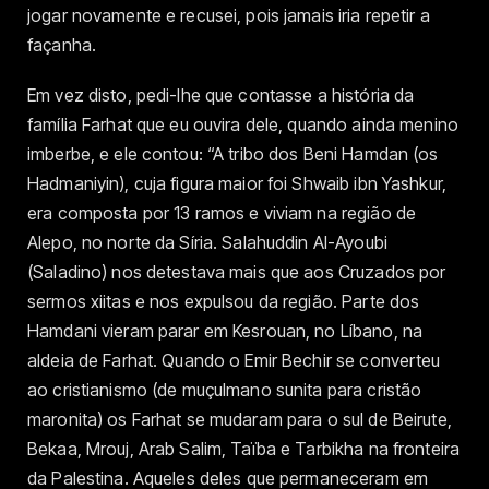
jogar novamente e recusei, pois jamais iria repetir a
façanha.
Em vez disto, pedi-lhe que contasse a história da
família Farhat que eu ouvira dele, quando ainda menino
imberbe, e ele contou: “A tribo dos Beni Hamdan (os
Hadmaniyin), cuja figura maior foi Shwaib ibn Yashkur,
era composta por 13 ramos e viviam na região de
Alepo, no norte da Síria. Salahuddin Al-Ayoubi
(Saladino) nos detestava mais que aos Cruzados por
sermos xiitas e nos expulsou da região. Parte dos
Hamdani vieram parar em Kesrouan, no Líbano, na
aldeia de Farhat. Quando o Emir Bechir se converteu
ao cristianismo (de muçulmano sunita para cristão
maronita) os Farhat se mudaram para o sul de Beirute,
Bekaa, Mrouj, Arab Salim, Taïba e Tarbikha na fronteira
da Palestina. Aqueles deles que permaneceram em