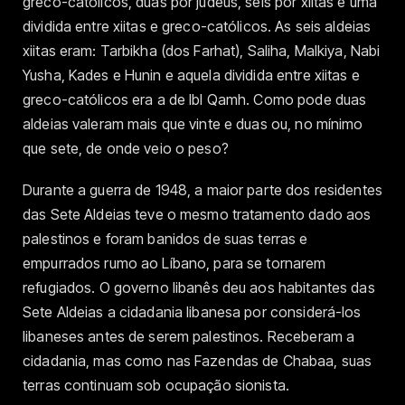
greco-católicos, duas por judeus, seis por xiitas e uma
dividida entre xiitas e greco-católicos. As seis aldeias
xiitas eram: Tarbikha (dos Farhat), Saliha, Malkiya, Nabi
Yusha, Kades e Hunin e aquela dividida entre xiitas e
greco-católicos era a de Ibl Qamh. Como pode duas
aldeias valeram mais que vinte e duas ou, no mínimo
que sete, de onde veio o peso?
Durante a guerra de 1948, a maior parte dos residentes
das Sete Aldeias teve o mesmo tratamento dado aos
palestinos e foram banidos de suas terras e
empurrados rumo ao Líbano, para se tornarem
refugiados. O governo libanês deu aos habitantes das
Sete Aldeias a cidadania libanesa por considerá-los
libaneses antes de serem palestinos. Receberam a
cidadania, mas como nas Fazendas de Chabaa, suas
terras continuam sob ocupação sionista.