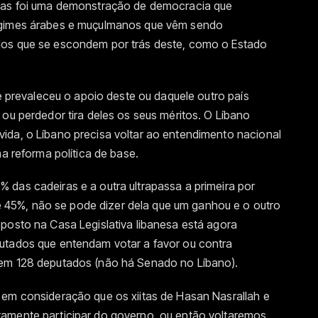
 mas foi uma demonstração de democracia que
regimes árabes e muçulmanos que vêm sendo
dos que se escondem por trás deste, como o Estado
ue prevaleceu o apoio deste ou daquele outro país
 ou perdedor tira deles os seus méritos. O Líbano
ida, o Líbano precisa voltar ao entendimento nacional
ma reforma política de base.
 das cadeiras e a outra ultrapassa a primeira por
45%, não se pode dizer dela que um ganhou e o outro
posto na Casa Legislativa libanesa está agora
utados que entendam votar a favor ou contra
tem 128 deputados (não há Senado no Líbano).
 em consideração que os xiitas de Hasan Nasrallah e
tamente participar do governo, ou então voltaremos