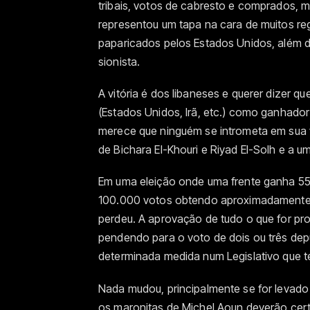
tribais, votos de cabresto e comprados,
representou um tapa na cara de muitos 
paparicados pelos Estados Unidos, além 
sionista.
A vitória é dos libaneses e querer dizer q
(Estados Unidos, Irã, etc.) como ganhador
merece que ninguém se intrometa em sua v
de Bichara El-Khouri e Riyad El-Solh e a u
Em uma eleição onde uma frente ganha 55%
100.000 votos obtendo aproximadamente 
perdeu. A aprovação de tudo o que for pro
pendendo para o voto de dois ou três dep
determinada medida num Legislativo que 
Nada mudou, principalmente se for levado
os maronitas de Michel Aoun deverão cer