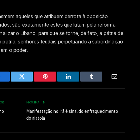
 pasmem aqueles que atribuem derrota à oposição
iados, são exatamente estes que lutam pela reforma
alizar o Líbano, para que se torne, de fato, a pátria de
a pátria, senhores feudais perpetuando a subordinação
cam o poder.
Facebook
Twitter
Pinterest
LinkedIn
Tumblr
Email
IOR
PRÓXIMA
no
Manifestação no Irã é sinal do enfraquecimento
do aiatolá