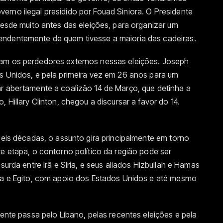
rno ilegal presidido por Fouad Siniora. O Presidente
 desde muito antes das eleições, para organizar um
endentemente de quem tivesse a maioria das cadeiras.
ram os perdedores externos nessas eleições. Joseph
os Unidos, e pela primeira vez em 26 anos para um
ar abertamente a coalizão 14 de Março, que detinha a
 Hillary Clinton, chegou a discursar a favor do 14.
 seis décadas, o assunto gira principalmente em torno
te etapa, o contorno político da região pode ser
surda entre Irã e Síria, e seus aliados Hizbullah e Hamas
nia e Egito, com apoio dos Estados Unidos e até mesmo
mente passa pelo Líbano, pelas recentes eleições e pela