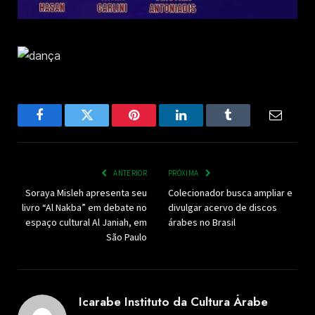
Facebook
Twitter
Pinterest
LinkedIn
Tumblr
Email
ANTERIOR
PRÓXIMA
Soraya Misleh apresenta seu
Colecionador busca ampliar e
livro “Al Nakba” em debate no
divulgar acervo de discos
espaço cultural Al Janiah, em
árabes no Brasil
São Paulo
Icarabe Instituto da Cultura Árabe