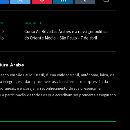
Facebook
Twitter
Pinterest
LinkedIn
Tumblr
Email
IOR
PRÓXIMA
o é
Curso As Revoltas Árabes e a nova geopolítica
lo
do Oriente Médio – São Paulo – 7 de abril
ltura Árabe
seado em São Paulo, Brasil, é uma entidade civil, autônoma, laica, de
sa a integrar, estudar e promover as várias formas de expressão da
mporâneas, e encorajar o reconhecimento de sua presença na
to à participação de todos os que acreditam ser premente assegurar o