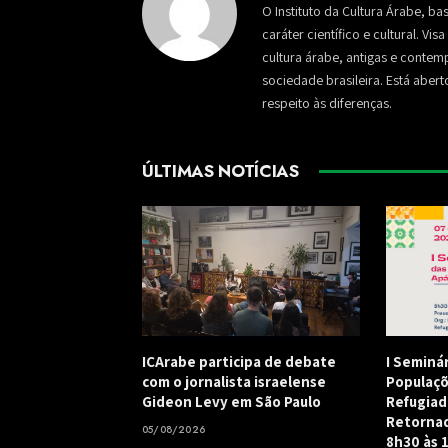
O Instituto da Cultura Árabe, ba
caráter científico e cultural. Vi
cultura árabe, antigas e conte
sociedade brasileira. Está aber
respeito às diferenças.
ÚLTIMAS NOTÍCIAS
ICArabe participa de debate
I Seminá
com o jornalista israelense
Populaçõ
Gideon Levy em São Paulo
Refugiad
Retornad
05/08/2026
8h30 às 