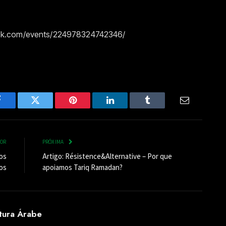
ook.com/events/224978324742346/
Facebook
Twitter
Pinterest
LinkedIn
Tumblr
Email
IOR
PRÓXIMA
os
Artigo: Résistence&Alternative – Por que
os
apoiamos Tariq Ramadan?
ltura Árabe