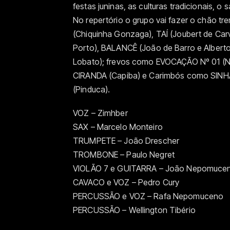
festas juninas, as culturas tradicionais, o
No repertório o grupo vai fazer o chão 
(Chiquinha Gonzaga), TAÍ (Joubert de Ca
Porto), BALANCÊ (João de Barro e Alberto
Lobato); frevos como EVOCAÇÃO Nº 01 (Ne
CIRANDA (Capiba) e Carimbós como SIN
(Pinduca).
VOZ – Zimhber
SAX – Marcelo Monteiro
TRUMPETE – João Drescher
TROMBONE – Paulo Negret
VIOLÃO 7 e GUITARRA – João Nepomuce
CAVACO e VOZ – Pedro Cury
PERCUSSÃO e VOZ – Rafa Nepomuceno
PERCUSSÃO – Wellington Tibério