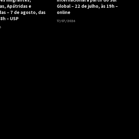
as, Apátridas e
Global – 22 de julho, às 19h –
as – 7 de agosto, das
online
18h – USP
17/07/2026
6