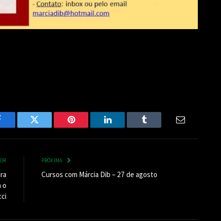
Facebook
Twitter
Pinterest
LinkedIn
Tumblr
Email
IOR
PRÓXIMA
ra
Cursos com Márcia Dib – 27 de agosto
m o
ci