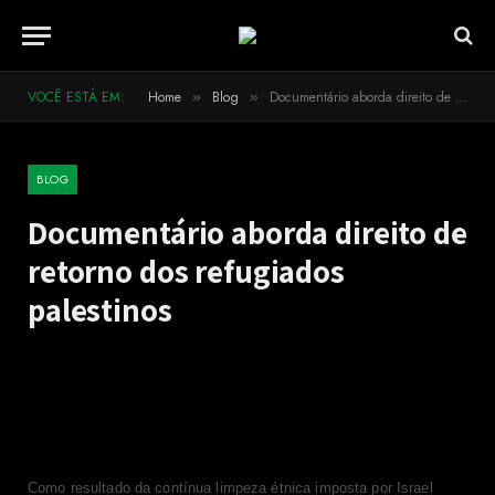
VOCÊ ESTÁ EM:
Home
Blog
Documentário aborda direito de retorno dos refugiados palestinos
»
»
BLOG
Documentário aborda direito de
retorno dos refugiados
palestinos
Sob a direção de Hasan Zarif e com o apoio do ICArabe e outras
organizações, média-metragem será lançado em novembro.
Como resultado da contínua limpeza étnica imposta por Israel