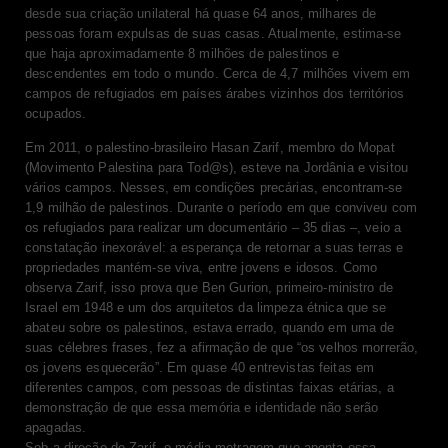
desde sua criação unilateral há quase 64 anos, milhares de
pessoas foram expulsas de suas casas. Atualmente, estima-se
que haja aproximadamente 8 milhões de palestinos e
descendentes em todo o mundo. Cerca de 4,7 milhões vivem em
campos de refugiados em países árabes vizinhos dos territórios
ocupados.
Em 2011, o palestino-brasileiro Hasan Zarif, membro do Mopat
(Movimento Palestina para Tod@s), esteve na Jordânia e visitou
vários campos. Nesses, em condições precárias, encontram-se
1,9 milhão de palestinos. Durante o período em que conviveu com
os refugiados para realizar um documentário – 35 dias –, veio a
constatação inexorável: a esperança de retornar a suas terras e
propriedades mantém-se viva, entre jovens e idosos. Como
observa Zarif, isso prova que Ben Gurion, primeiro-ministro de
Israel em 1948 e um dos arquitetos da limpeza étnica que se
abateu sobre os palestinos, estava errado, quando em uma de
suas célebres frases, fez a afirmação de que “os velhos morrerão,
os jovens esquecerão”. Em quase 40 entrevistas feitas em
diferentes campos, com pessoas de distintas faixas etárias, a
demonstração de que essa memória e identidade não serão
apagadas.
Sob a direção de Zarif, o média-metragem que aponta essa