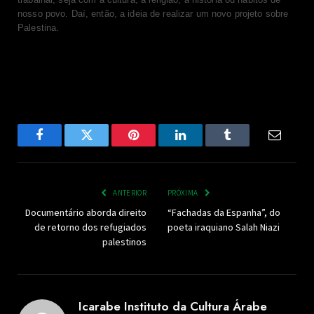
nosso povo. Daí, então, a ideia de realizar um novo projeto sobre
Palestina.
Facebook
Twitter
Pinterest
LinkedIn
Tumblr
Email
ANTERIOR
PRÓXIMA
Documentário aborda direito
“Fachadas da Espanha”, do
de retorno dos refugiados
poeta iraquiano Salah Niazi
palestinos
Icarabe Instituto da Cultura Árabe