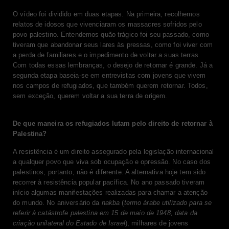
O vídeo foi dividido em duas etapas. Na primeira, recolhemos
relatos de idosos que vivenciaram os massacres sofridos pelo
povo palestino. Entendemos quão trágico foi seu passado, como
tiveram que abandonar seus lares às pressas, como foi viver com
a perda de familiares e o impedimento de voltar a suas terras.
Com todas essas lembranças, o desejo de retornar é grande. Já a
segunda etapa baseia-se em entrevistas com jovens que vivem
nos campos de refugiados, que também querem retornar. Todos,
sem exceção, querem voltar a sua terra de origem.
De que maneira os refugiados lutam pelo direito de retornar à
Palestina?
A resistência é um direito assegurado pela legislação internacional
a qualquer povo que viva sob ocupação e opressão. No caso dos
palestinos, portanto, não é diferente. A alternativa hoje tem sido
recorrer à resistência popular pacífica. No ano passado tiveram
início algumas manifestações realizadas para chamar a atenção
do mundo. No aniversário da
nakba
(
termo árabe utilizado para se
referir à catástrofe palestina em 15 de maio de 1948, data da
criação unilateral do Estado de Israel
), milhares de jovens