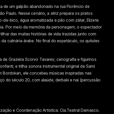
a de um galpão abandonado na rua Florêncio de
ão Paulo. Nesse cenário, a atriz prepara os pratos
o-de-bico, água aromatizada e pão com zátar, Elizete
ncia. Por meio da memória da personagem, o espectador
lhar das muitas histórias de vida trazidas junto com
a culinária árabe. No final do espetáculo, os quitutes
 de Graziela Scorvo Tavares; cenografia e figurinos
nfanti; e trilha sonora instrumental original de Sami
am Bordokan, ele concebeu músicas inspiradas nas
ço do século 20, com alaúde, derbaki e nai (percussão
alização e Coordenação Artística: Cia.Teatral Damasco.