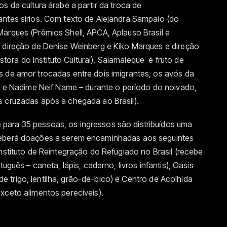
s da cultura árabe a partir da troca de
antes sírios. Com texto de Alejandra Sampaio (do
arques (Prêmios Shell, APCA, Aplauso Brasil e
; direção de Denise Weinberg e Kiko Marques e direção
ra do Instituto Cultural), Salamaleque é fruto de
s de amor trocadas entre dois imigrantes, os avós da
ex e Nadime Neif Name – durante o período do noivado,
s cruzadas após a chegada ao Brasil).
para 35 pessoas, os ingressos são distribuídos uma
ceberá doações a serem encaminhadas aos seguintes
nstituto de Reintegração do Refugiado no Brasil (recebe
uguês – caneta, lápis, caderno, livros infantis), Oasis
a de trigo, lentilha, grão-de-bico) e Centro de Acolhida
xceto alimentos perecíveis).