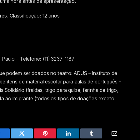
os uma hora antes da apresentação.
es. Classificação: 12 anos
 Paulo – Telefone: (11) 3237-1187
 que podem ser doados no teatro: ADUS – Instituto de
be itens de material escolar para aulas de português –
s Solidário (fraldas, trigo para quibe, farinha de trigo,
ida ao Imigrante (todos os tipos de doações exceto
Facebook
Twitter
Pinterest
LinkedIn
Tumblr
Email