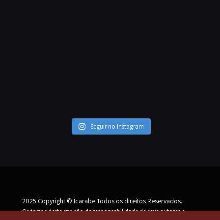
Seguir no Instagram
2025 Copyright © Icarabe Todos os direitos Reservados.
Os textos deste site são de responsabilidade de seus autores e