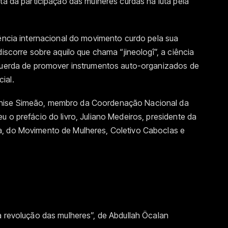
ta da participação das mulheres curdas na luta pela
rência internacional do movimento curdo pela sua
discorre sobre aquilo que chama “jineologî”, a ciência
squerda de promover instrumentos auto-organizados de
ial.
enise Simeão, membro da Coordenação Nacional da
u o prefácio do livro, Juliano Medeiros, presidente da
a, do Movimento de Mulheres, Coletivo Caboclas e
a revolução das mulheres”, de Abdullah Öcalan