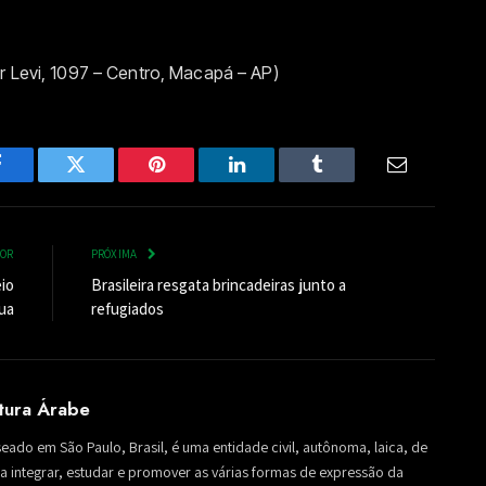
r Levi, 1097 – Centro, Macapá – AP)
Facebook
Twitter
Pinterest
LinkedIn
Tumblr
Email
IOR
PRÓXIMA
eio
Brasileira resgata brincadeiras junto a
ua
refugiados
ltura Árabe
seado em São Paulo, Brasil, é uma entidade civil, autônoma, laica, de
sa a integrar, estudar e promover as várias formas de expressão da