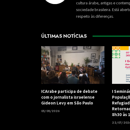
cultura árabe, antigas e conte
sociedade brasileira. Está aber
respeito às diferenças.
ÚLTIMAS NOTÍCIAS
ICArabe participa de debate
I Seminá
com o jornalista israelense
Populaçõ
Gideon Levy em São Paulo
Refugiad
Retornad
05/08/2026
8h30 às 
22/07/202