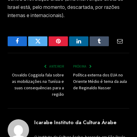
Israel está, pelo momento, descartada, por razões
internas e internacionais).
Facebook
Twitter
Pinterest
LinkedIn
Tumblr
Email
ANTERIOR
PRÓXIMA
Osvaldo Coggiola fala sobre
Política externa dos EUA no
as mobilizações na Tunísia e
Oriente Médio é tema da aula
suas consequências para a
de Reginaldo Nasser
região
Icarabe Instituto da Cultura Árabe
O Instituto da Cultura Árabe, baseado em São Paulo,