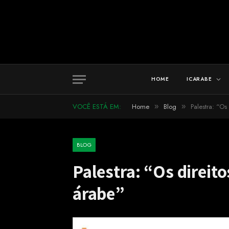
HOME
ICARABE
VOCÊ ESTÁ EM:
Home
Blog
Palestra: “O
»
»
BLOG
Palestra: “Os direi
árabe”