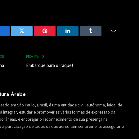
Facebook
Twitter
Pinterest
LinkedIn
Tumblr
Email
IOR
PRÓXIMA
na
Embarque para o Iraque!
ltura Árabe
seado em São Paulo, Brasil, é uma entidade civil, autônoma, laica, de
sa a integrar, estudar e promover as várias formas de expressão da
mporâneas, e encorajar o reconhecimento de sua presença na
to à participação de todos os que acreditam ser premente assegurar o