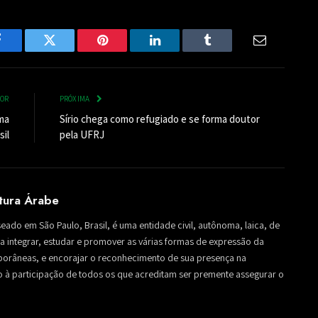
Facebook
Twitter
Pinterest
LinkedIn
Tumblr
Email
IOR
PRÓXIMA
ma
Sírio chega como refugiado e se forma doutor
sil
pela UFRJ
ltura Árabe
seado em São Paulo, Brasil, é uma entidade civil, autônoma, laica, de
sa a integrar, estudar e promover as várias formas de expressão da
mporâneas, e encorajar o reconhecimento de sua presença na
to à participação de todos os que acreditam ser premente assegurar o