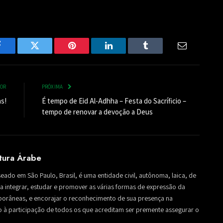
Facebook
Twitter
Pinterest
LinkedIn
Tumblr
Email
IOR
PRÓXIMA
s!
É tempo de Eid Al-Adhha – Festa do Sacríficio –
tempo de renovar a devoção a Deus
ltura Árabe
seado em São Paulo, Brasil, é uma entidade civil, autônoma, laica, de
sa a integrar, estudar e promover as várias formas de expressão da
mporâneas, e encorajar o reconhecimento de sua presença na
to à participação de todos os que acreditam ser premente assegurar o