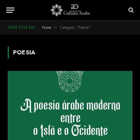
VOCÊ ESTÁ EM:
Home
Category: "Poesia"
»
POESIA