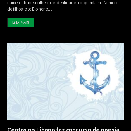
número do meu bilhete de identidade: cinquenta mil Número
de filhos: oito E o nono……
LEIA MAIS
Centro no Líbano faz concurso de poesia