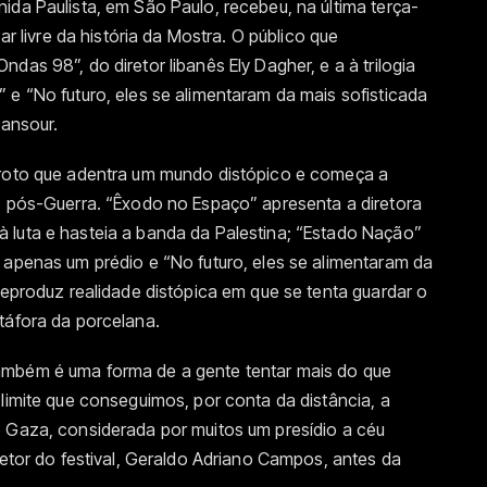
ida Paulista, em São Paulo, recebeu, na última terça-
ar livre da história da Mostra. O público que
das 98”, do diretor libanês Ely Dagher, e a à trilogia
 e “No futuro, eles se alimentaram da mais sofisticada
Sansour.
aroto que adentra um mundo distópico e começa a
o pós-Guerra. “Êxodo no Espaço” apresenta a diretora
 luta e hasteia a banda da Palestina; “Estado Nação”
 apenas um prédio e “No futuro, eles se alimentaram da
reproduz realidade distópica em que se tenta guardar o
táfora da porcelana.
ambém é uma forma de a gente tentar mais do que
 limite que conseguimos, por conta da distância, a
e Gaza, considerada por muitos um presídio a céu
retor do festival, Geraldo Adriano Campos, antes da