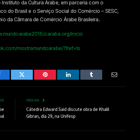
 Instituto da Cultura Árabe, em parceria com o
anco do Brasil e o Serviço Social do Comércio – SESC,
ínio da Câmara de Comércio Árabe Brasileira.
w.mundoarabe2016.icarabe.org/inicio
ok.com/mostramundoarabe/?fref=ts
Facebook
Twitter
Pinterest
LinkedIn
Tumblr
Email
IOR
PRÓXIMA
be
Cátedra Edward Said discute obra de Khalil
al
Gibran, dia 29, na Unifesp