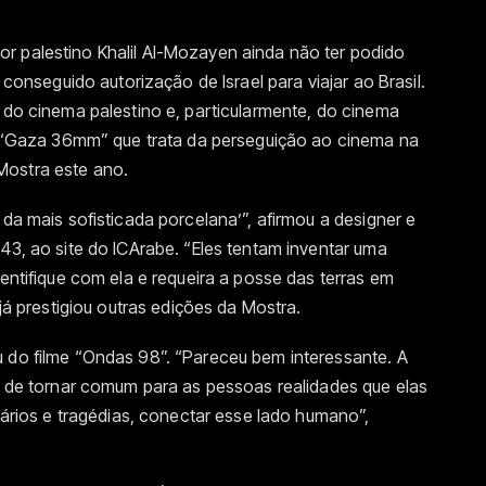
r palestino Khalil Al-Mozayen ainda não ter podido
 conseguido autorização de Israel para viajar ao Brasil.
e do cinema palestino e, particularmente, do cinema
de “Gaza 36mm” que trata da perseguição ao cinema na
Mostra este ano.
 da mais sofisticada porcelana’”, afirmou a designer e
43, ao site do ICArabe. “Eles tentam inventar uma
dentifique com ela e requeira a posse das terras em
 já prestigiou outras edições da Mostra.
u do filme “Ondas 98”. “Pareceu bem interessante. A
 é de tornar comum para as pessoas realidades que elas
ios e tragédias, conectar esse lado humano”,