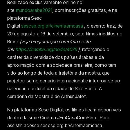
Realizado exclusivamente online no
site
mundoarabe2021
, com inscrições gratuitas, e na
plataforma Sesc
Digital
sescsp.org.br/cinemaemcasa
, o evento traz, de
20 de agosto a 16 de setembro,
sete filmes in
é
ditos no
Brasil
(veja programação completa neste
link
https://icarabe.org/node/4076
)
, reforçando o
car
á
ter da diversidade dos pa
í
ses
á
rabes e da
aproximação com a sociedade brasileira, como tem
sido ao longo de toda a trajet
ó
ria da mostra, que
projetou-se no cen
á
rio internacional e integrou-se ao
calend
á
rio cultural da cidade de São Paulo. A
curadoria da Mostra
é
de Arthur Jafet.
Na plataforma Sesc Digital, os filmes ficam disponíveis
dentro da série Cinema #EmCasaComSesc. Para
assistir, acesse sescsp.org.br/cinemaemcasa.