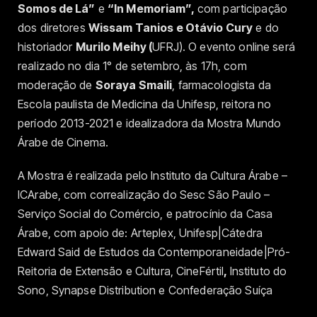
Somos de Lá”
e
“In Memoriam”,
com participação
dos diretores
Wissam Tanios e Otávio Cury
e do
historiador
Murilo Meihy (
UFRJ). O evento online será
realizado no dia 1° de setembro, às 17h, com
moderação de
Soraya Smaili
, farmacologista da
Escola paulista de Medicina da Unifesp, reitora no
período 2013-2021 e idealizadora da Mostra Mundo
Árabe de Cinema.
A Mostra é realizada pelo Instituto da Cultura Árabe –
ICArabe, com correalização do Sesc São Paulo –
Serviço Social do Comércio, e patrocínio da Casa
Árabe, com apoio de:
Arteplex, Unifesp|C
átedra
Edward Said de Estudos da Contemporaneidade|Pró-
Reitoria de Extensã
o e Cultura, CineF
é
rtil
,
Instituto do
Sono,
Synapse Distribution
e Confederação Suíç
a