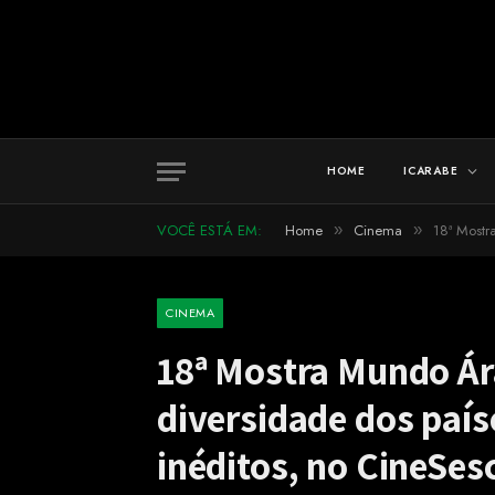
HOME
ICARABE
VOCÊ ESTÁ EM:
Home
Cinema
18ª Mostra 
»
»
CINEMA
18ª Mostra Mundo Ár
diversidade dos país
inéditos, no CineSes