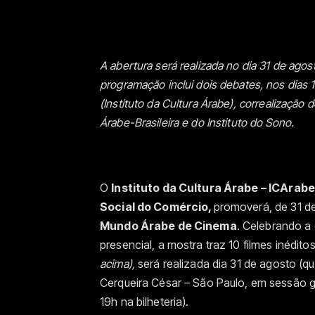
A abertura será realizada no dia 31 de ago
programação inclui dois debates, nos dias 
(Instituto da Cultura
Á
rabe), correalização 
Árabe-Brasileira e do Instituto do Sono.
O
Instituto da Cultura
Á
rabe
– ICArabe
Social do Com
é
rcio,
promover
á
, de 31 
Mundo
Á
rabe de Cinema
. Celebrando a
presencial, a mostra traz 10 filmes inédito
acima),
ser
á
realizada dia 31 de agosto (qu
Cerqueira César – São Paulo, em sessão g
19h na bilheteria).