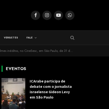
Facebook
Instagram
YouTube
WhatsApp
VERBETES
FALE
no CineSesc, em São Paulo, de 31 de agosto a 6 de setembro
EVENTOS
ICArabe participa de
debate com o jornalista
israelense Gideon Levy
em São Paulo