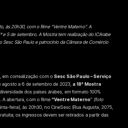
sto, às 20h30, com o filme “Ventre Materno”. A
1º e 5 de setembro. A Mostra
tem realização do ICArabe
do Sesc São Paulo e patroc
í
nio da Câmara de Comércio
, em correalização com o
Sesc S
ão Paulo
– Servi
ço
de agosto a 6 de setembro de 2023,
a 18ª
Mostra
 diversidade dos países árabes, em formato 100%
s.
A abertura, com o filme
“Ventre Materno
”
(foto
inta-feira),
à
s 20h30, no CineSesc (
Rua Augusta, 2075,
ratuita;
os ingressos devem ser retirados a partir das