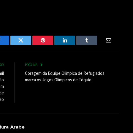
Facebook
Twitter
Pinterest
LinkedIn
Tumblr
Email
IOR
PRÓXIMA
il
Coragem da Equipe Olímpica de Refugiados
ção
marca os Jogos Olímpicos de Tóquio
em
de
ão
ltura Árabe