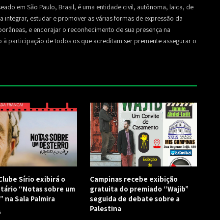
seado em São Paulo, Brasil, é uma entidade civil, autônoma, laica, de
sa a integrar, estudar e promover as várias formas de expressão da
mporâneas, e encorajar o reconhecimento de sua presença na
to à participação de todos os que acreditam ser premente assegurar o
lube Sírio exibirá o
Campinas recebe exibição
ário “Notas sobre um
gratuita do premiado “Wajib”
” na Sala Palmira
seguida de debate sobre a
Palestina
6