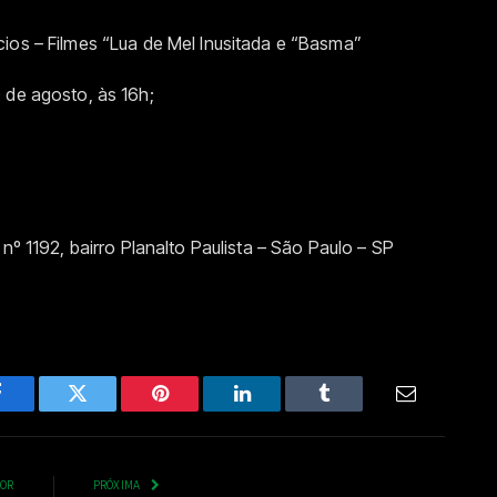
ios – Filmes “Lua de Mel Inusitada e “Basma”
0 de agosto, às 16h;
 nº 1192, bairro Planalto Paulista – São Paulo – SP
Facebook
Twitter
Pinterest
LinkedIn
Tumblr
Email
IOR
PRÓXIMA