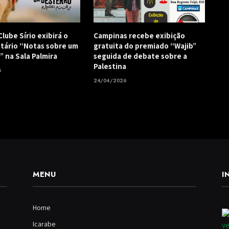
lube Sírio exibirá o
Campinas recebe exibição
ário “Notas sobre um
gratuita do premiado “Wajib”
” na Sala Palmira
seguida de debate sobre a
Palestina
6
24/04/2026
MENU
I
Home
Icarabe