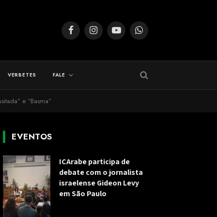
Facebook
Instagram
YouTube
WhatsApp
VERBETES
FALE
nusitada” e “Basma”
EVENTOS
ICArabe participa de
debate com o jornalista
israelense Gideon Levy
em São Paulo