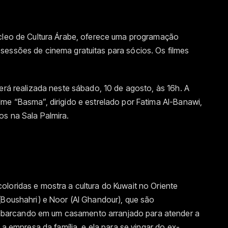
úcleo de Cultura Árabe, oferece uma programação
sessões de cinema gratuitas para sócios. Os filmes
será realizada neste sábado, 10 de agosto, às 16h. A
me “Basma”, dirigido e estrelado por Fatima Al-Banawi,
os na Sala Palmira.
loridas e mostra a cultura do Kuwait no Oriente
(Boushahri) e Noor (Al Ghandour), que são
barcando em um casamento arranjado para atender a
 a empresa da família, e ela para se vingar do ex-