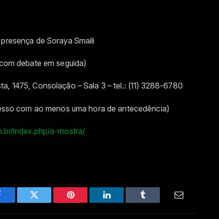
 presença de Soraya Smaili
, com debate em seguida)
ta, 1475
, Consolação – Sala 3 – tel.:
(11) 3288-6780
ngresso com ao menos uma hora de antecedência)
m.br/index.php/a-mostra/
Facebook
Twitter
Pinterest
LinkedIn
Tumblr
Email