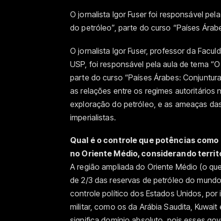
O jornalista Igor Fuser foi responsável pel
do petróleo”, parte do curso “Países Árab
O jornalista Igor Fuser, professor da Facu
USP, foi responsável pela aula de tema “O 
parte do curso “Países Árabes: Conjuntura 
as relações entre os regimes autoritários
exploração do petróleo, e as ameaças das
imperialistas.
Qual é o controle que potências como
no Oriente Médio, considerando terri
A região ampliada do Oriente Médio (o que 
de 2/3 das reservas de petróleo do mundo.
controle político dos Estados Unidos, por
militar, como os da Arábia Saudita, Kuwait
significa domínio absoluto, pois esses g