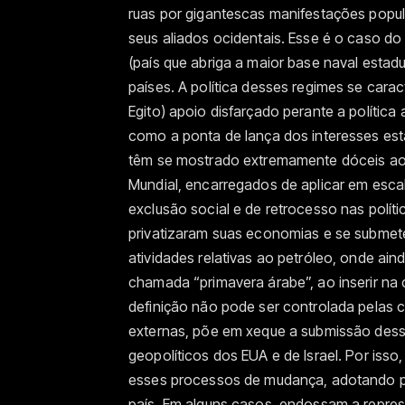
ruas por gigantescas manifestações popula
seus aliados ocidentais. Esse é o caso do 
(país que abriga a maior base naval estad
países. A política desses regimes se carac
Egito) apoio disfarçado perante a política 
como a ponta de lança dos interesses e
têm se mostrado extremamente dóceis ao
Mundial, encarregados de aplicar em escal
exclusão social e de retrocesso nas polít
privatizaram suas economias e se submet
atividades relativas ao petróleo, onde ain
chamada “primavera árabe”, ao inserir na 
definição não pode ser controlada pelas
externas, põe em xeque a submissão desse
geopolíticos dos EUA e de Israel. Por iss
esses processos de mudança, adotando po
país. Em alguns casos, endossam a repres