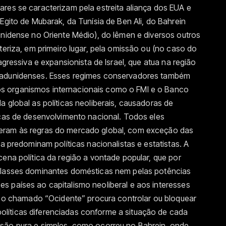
res se caracterizam pela estreita aliança dos EUA e
Egito de Mubarak, da Tunísia de Ben Ali, do Bahrein
unidense no Oriente Médio), do Iêmen e diversos outros
teriza, em primeiro lugar, pela omissão ou (no caso do
agressiva e expansionista de Israel, que atua na região
stadunidenses. Esses regimes conservadores também
s organismos internacionais como o FMI e o Banco
a global as políticas neoliberais, causadoras de
icas de desenvolvimento nacional. Todos eles
eram às regras do mercado global, com exceção das
da predominam políticas nacionalistas e estatistas. A
cena política da região a vontade popular, que por
 classes dominantes domésticas nem pelas potências
s países ao capitalismo neoliberal e aos interesses
o, o chamado “Ocidente” procura controlar ou bloquear
líticas diferenciadas conforme a situação de cada
são pura e simples, como ocorreu no Bahrein, onde