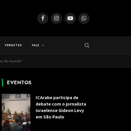
Facebook
Instagram
YouTube
WhatsApp
VERBETES
FALE
leo do mundo”
EVENTOS
ICArabe participa de
debate com o jornalista
israelense Gideon Levy
em São Paulo