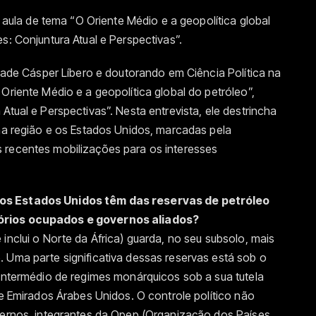
a aula de tema “O Oriente Médio e a geopolítica global
es: Conjuntura Atual e Perspectivas”.
ldade Cásper Líbero e doutorando em Ciência Política na
Oriente Médio e a geopolítica global do petróleo”,
Atual e Perspectivas”. Nesta entrevista, ele destrincha
 na região e os Estados Unidos, marcadas pela
 recentes mobilizações para os interesses
 os Estados Unidos têm das reservas de petróleo
tórios ocupados e governos aliados?
inclui o Norte da África) guarda, no seu subsolo, mais
 Uma parte significativa dessas reservas está sob o
 intermédio de regimes monárquicos sob a sua tutela
 e Emirados Árabes Unidos. O controle político não
overnos, integrantes da Opep (Organização dos Países