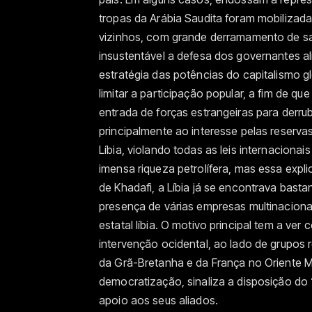
tropas da Arábia Saudita foram mobilizad
vizinhos, com grande derramamento de sa
insustentável a defesa dos governantes a
estratégia das potências do capitalismo gl
limitar a participação popular, a fim de q
entrada de forças estrangeiras para derru
principalmente ao interesse pelas reserva
Líbia, violando todas as leis internaciona
imensa riqueza petrolífera, mas essa expl
de Khadafi, a Líbia já se encontrava bast
presença de várias empresas multinaciona
estatal líbia. O motivo principal tem a ve
intervenção ocidental, ao lado de grupos 
da Grã-Bretanha e da França no Oriente M
democratização, sinaliza a disposição do 
apoio aos seus aliados.