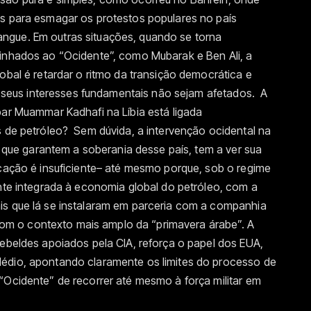
as para esmagar os protestos populares no país
ngue. Em outras situações, quando se torna
linhados ao “Ocidente”, como Mubarak e Ben Ali, a
obal é retardar o ritmo da transição democrática e
ue seus interesses fundamentais não sejam afetados. A
bar Muammar Kadhafi na Líbia está ligada
s de petróleo? Sem dúvida, a intervenção ocidental na
is que garantem a soberania desse país, tem a ver sua
icação é insuficiente– até mesmo porque, sob o regime
ante integrada à economia global do petróleo, com a
is que lá se instalaram em parceria com a companhia
r com o contexto mais amplo da “primavera árabe”. A
rebeldes apoiados pela CIA, reforça o papel dos EUA,
édio, apontando claramente os limites do processo de
“Ocidente” de recorrer até mesmo à força militar em