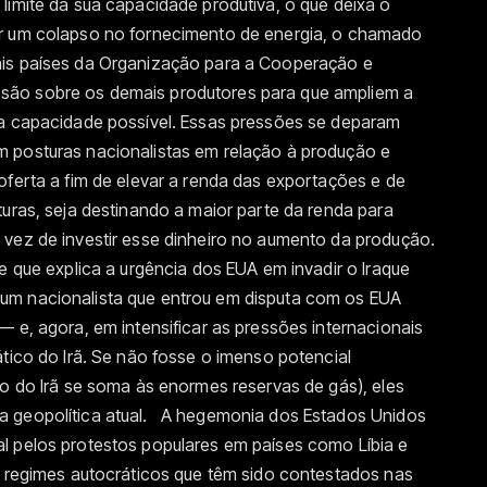
limite da sua capacidade produtiva, o que deixa o
ar um colapso no fornecimento de energia, o chamado
ais países da Organização para a Cooperação e
são sobre os demais produtores para que ampliem a
ma capacidade possível. Essas pressões se deparam
 posturas nacionalistas em relação à produção e
oferta a fim de elevar a renda das exportações e de
turas, seja destinando a maior parte da renda para
 vez de investir esse dinheiro no aumento da produção.
e que explica a urgência dos EUA em invadir o Iraque
um nacionalista que entrou em disputa com os EUA
— e, agora, em intensificar as pressões internacionais
ático do Irã. Se não fosse o imenso potencial
so do Irã se soma às enormes reservas de gás), eles
a geopolítica atual. A hegemonia dos Estados Unidos
l pelos protestos populares em países como Líbia e
s regimes autocráticos que têm sido contestados nas