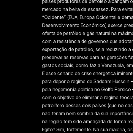
países produtores de petróleo alcançam o 
mercado na beira da escassez. Para evit
“Ocidente” (EUA, Europa Ocidental e dem
Desenvolvimento Econômico) exerce pres
oferta de petróleo e gás natural na máxi
com a resistência de governos que adotam
exportação de petróleo, seja reduzindo a 
preservar as reservas para as gerações fu
gastos sociais, como faz a Venezuela, em
É esse cenário de crise energética iminent
para depor o regime de Saddam Hussein –
pela hegemonia política no Golfo Pérsico 
com o objetivo de eliminar o regime teocr
petrolífero desses dois países (que no ca
não teriam nem sombra da sua importânci
na região tem sido ameaçada de forma rea
Egito? Sim, fortemente. Na sua maioria, o