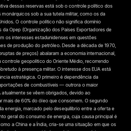
tiva dessas reservas está sob o controle político dos
 monárquicos sob a sua tutela militar, como os da
nidos. O controle político não significa domínio
es da Opep (Organização dos Países Exportadores de
com os interesses estadunidenses em questões
umes de produção do petróleo. Desde a década de 1970,
bruptas de preços) abalaram a economia internacional,
 controle geopolítico do Oriente Médio, recorrendo
obretudo à presença militar. O interesse dos EUA está
ância estratégica. O primeiro é dependência da
portações de combustíveis — outrora o maior
A atualmente se vêem obrigados, devido ao
tar mais de 60% do óleo que consomem. O segundo
 energia, marcado pelo desequílíbrio entre a oferta e
o geral do consumo de energia, cuja causa principal é
mo a China e a Índia, cria-se uma situação em que os