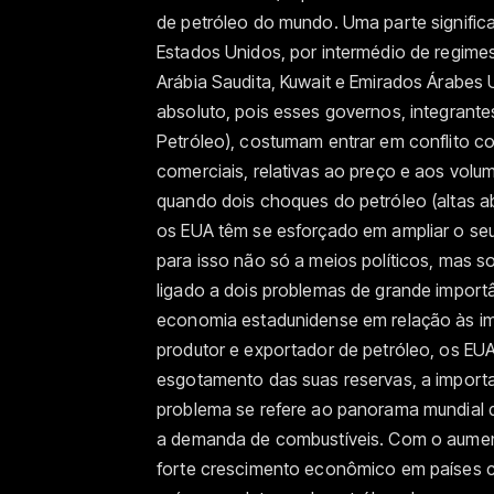
de petróleo do mundo. Uma parte significa
Estados Unidos, por intermédio de regimes
Arábia Saudita, Kuwait e Emirados Árabes U
absoluto, pois esses governos, integrant
Petróleo), costumam entrar em conflito 
comerciais, relativas ao preço e aos vol
quando dois choques do petróleo (altas a
os EUA têm se esforçado em ampliar o seu
para isso não só a meios políticos, mas s
ligado a dois problemas de grande import
economia estadunidense em relação às im
produtor e exportador de petróleo, os EU
esgotamento das suas reservas, a impor
problema se refere ao panorama mundial da
a demanda de combustíveis. Com o aument
forte crescimento econômico em países co