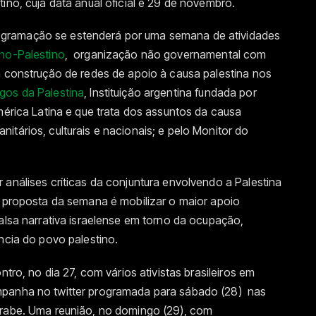
ino, cuja data anual oficial é 29 de novembro.
gramação se estenderá por uma semana de atividades
ino-Palestino
, organização não governamental com
a construção de redes de apoio à causa palestina nos
gos da Palestina
, Instituição argentina fundada por
mérica Latina e que trata dos assuntos da causa
itários, culturais e nacionais; e pelo Monitor do
 análises críticas da conjuntura envolvendo a Palestina
a proposta da semana é mobilizar o maior apoio
alsa narrativa israelense em torno da ocupação,
ncia do povo palestino.
ntro, no dia 27, com vários ativistas brasileiros em
mpanha no twitter programada para sábado (28) nas
árabe. Uma reunião, no domingo (29), com