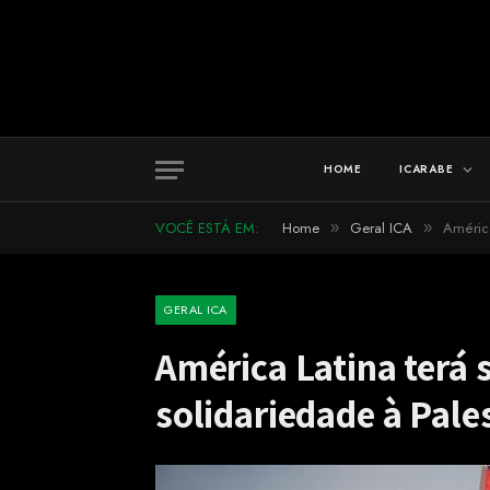
HOME
ICARABE
VOCÊ ESTÁ EM:
Home
Geral ICA
América
»
»
GERAL ICA
América Latina terá
solidariedade à Pale