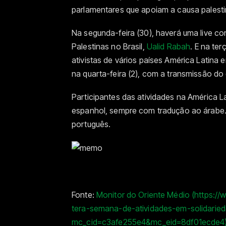
parlamentares que apoiam a causa palesti
Na segunda-feira (30), haverá uma live co
Palestinas no Brasil,
Ualid Rabah
. E na te
ativistas de vários países América Latina
na quarta-feira (2), com a transmissão do
Participantes das atividades na América L
espanhol, sempre com tradução ao árabe. 
português.
Fonte:
Monitor do Oriente Médio (https:/
tera-semana-de-atividades-em-solidaried
mc_cid=c3afe255e4&mc_eid=8df01ecde4