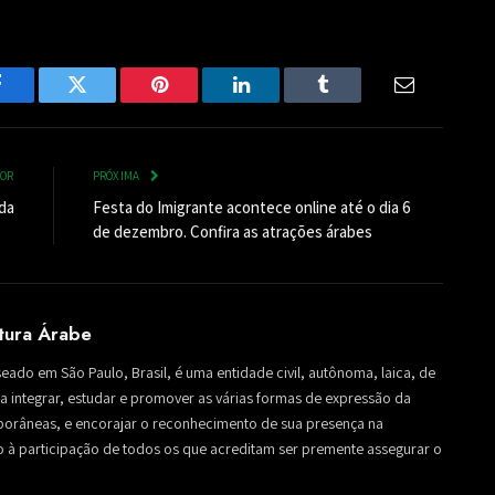
Facebook
Twitter
Pinterest
LinkedIn
Tumblr
Email
IOR
PRÓXIMA
ada
Festa do Imigrante acontece online até o dia 6
de dezembro. Confira as atrações árabes
ltura Árabe
seado em São Paulo, Brasil, é uma entidade civil, autônoma, laica, de
sa a integrar, estudar e promover as várias formas de expressão da
mporâneas, e encorajar o reconhecimento de sua presença na
to à participação de todos os que acreditam ser premente assegurar o