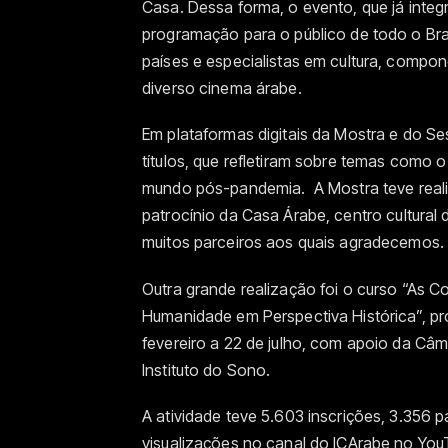
Casa. Dessa forma, o evento, que já integr
programação para o público de todo o Bra
países e especialistas em cultura, compo
diverso cinema árabe.
Em plataformas digitais da Mostra e do S
t
í
tulos, que refletiram sobre temas como o 
mundo p
ó
s-pandemia.
A Mostra teve rea
patroc
í
nio da Casa Árabe, centro cultural
muitos parceiros aos quais agradecemos.
Outra grande realização foi o
curso “As Co
Humanidade em Perspectiva Histórica”, pro
fevereiro a 22 de julho, com apoio da Câ
Instituto do Sono.
A atividade teve 5.603 inscrições, 3.356 
visualizações no canal do ICArabe no YouT