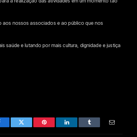
l para a realização das atividades em um momento tão
 aos nossos associados e ao público que nos
saúde e lutando por mais cultura, dignidade e justiça
Facebook
Twitter
Pinterest
LinkedIn
Tumblr
Email