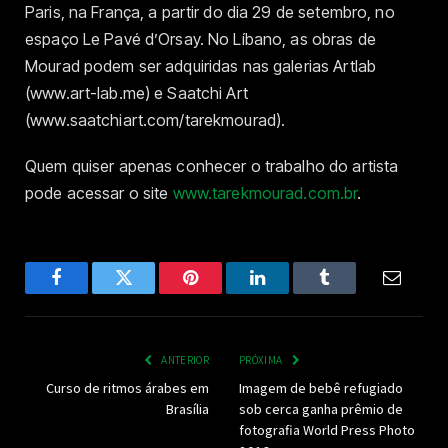
Paris, na França, a partir do dia 29 de setembro, no
espaço Le Pavé d’Orsay. No Líbano, as obras de
Mourad podem ser adquiridas nas galerias Artlab
(www.art-lab.me) e Saatchi Art
(www.saatchiart.com/tarekmourad).
Quem quiser apenas conhecer o trabalho do artista
pode acessar o site
www.tarekmourad.com.br
.
Facebook
Twitter
Pinterest
LinkedIn
Tumblr
Email
ANTERIOR
PRÓXIMA
Curso de ritmos árabes em
Imagem de bebê refugiado
Brasília
sob cerca ganha prêmio de
fotografia World Press Photo