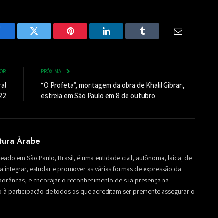
Facebook
Twitter
Pinterest
LinkedIn
Tumblr
Email
IOR
PRÓXIMA
al
“O Profeta”, montagem da obra de Khalil Gibran,
22
estreia em São Paulo em 8 de outubro
ltura Árabe
seado em São Paulo, Brasil, é uma entidade civil, autônoma, laica, de
sa a integrar, estudar e promover as várias formas de expressão da
mporâneas, e encorajar o reconhecimento de sua presença na
to à participação de todos os que acreditam ser premente assegurar o