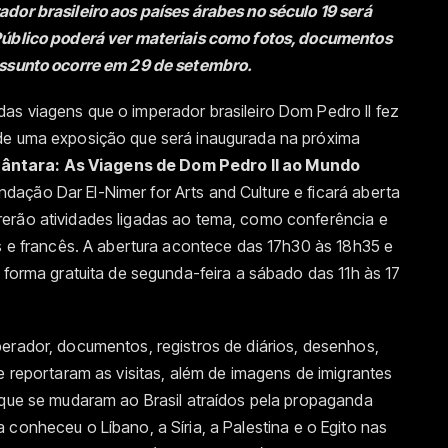
dor brasileiro aos países árabes no século 19 será
 Público poderá ver materiais como fotos, documentos
assunto ocorre em 29 de setembro.
as viagens que o imperador brasileiro Dom Pedro II fez
 de uma exposição que será inaugurada na próxima
ântara: As Viagens de Dom Pedro II ao Mundo
ndação Dar El-Nimer for Arts and Culture e ficará aberta
erão atividades ligadas ao tema, como conferência e
ês e francês. A abertura acontece das 17h30 às 18h35 e
 forma gratuita de segunda-feira a sábado das 11h às 17
erador, documentos, registros de diários, desenhos,
e reportaram as visitas, além de imagens de imigrantes
 que se mudaram ao Brasil atraídos pela propaganda
 conheceu o Líbano, a Síria, a Palestina e o Egito nas