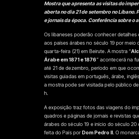
Mostra que apresenta as visitas do impera
aberta no dia 21 de setembro no Líbano.
e jornais da época. Conferência sobre o 
Os libaneses poderão conhecer detalhes d
aos países árabes no século 19 por meio
quarta-feira (21) em Beirute. A mostra “
Alc
Árabe em 1871 e 1876
” acontecerá na fu
até 21 de dezembro, período em que ocorr
visitas guiadas em português, árabe, ingl
a mostra pode ser visitada pelo público de
h.
A exposição traz fotos das viagens do imp
quadros e páginas de jornais e revistas qu
árabes do século 19 e início do século 20
feita do País por
Dom Pedro II
. O monarca