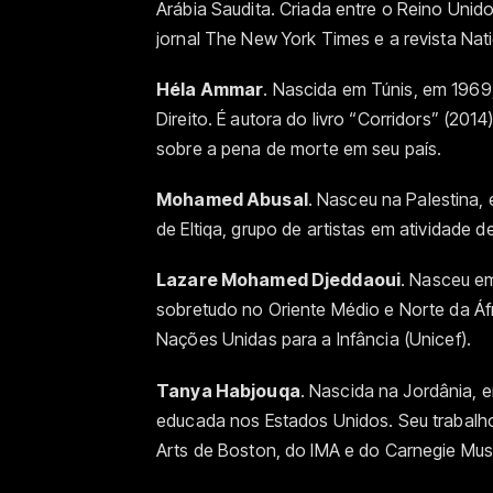
Arábia Saudita. Criada entre o Reino Unid
jornal The New York Times e a revista Nat
Héla Ammar
. Nascida em Túnis, em 1969,
Direito. É autora do livro “Corridors” (20
sobre a pena de morte em seu país.
Mohamed Abusal
. Nasceu na Palestina,
de Eltiqa, grupo de artistas em atividade 
Lazare Mohamed Djeddaoui
. Nasceu em
sobretudo no Oriente Médio e Norte da Áf
Nações Unidas para a Infância (Unicef).
Tanya Habjouqa
. Nascida na Jordânia, e
educada nos Estados Unidos. Seu trabal
Arts de Boston, do IMA e do Carnegie Mus