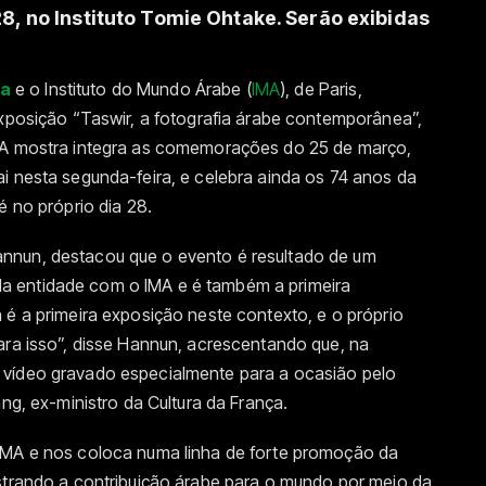
8, no Instituto Tomie Ohtake. Serão exibidas
ra
e o Instituto do Mundo Árabe (
IMA
), de Paris,
exposição “Taswir, a fotografia árabe contemporânea”,
. A mostra integra as comemorações do 25 de março,
i nesta segunda-feira, e celebra ainda os 74 anos da
é no próprio dia 28.
nnun, destacou que o evento é resultado de um
a entidade com o IMA e é também a primeira
 é a primeira exposição neste contexto, e o próprio
ara isso”, disse Hannun, acrescentando que, na
 vídeo gravado especialmente para a ocasião pelo
ang, ex-ministro da Cultura da França.
 IMA e nos coloca numa linha de forte promoção da
ostrando a contribuição árabe para o mundo por meio da