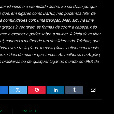
rar islamismo e identidade árabe. Eu sei disso porque
ho que, em lugares como Darfur, não podemos falar de
há comunidades com uma tradição. Mas, sim, há uma
gregos inventaram as formas de cobrir a cabeça, não
r e exercer o poder sobre a mulher. A ideia da mulher
ul, conheci a mulher de um dos líderes do Taleban, que
incava e fazia piada, tomava pílulas anticoncepcionais
ra a ideia de mulher que temos. As mulheres na Argélia,
 brasileiras ou de qualquer lugar do mundo em 99% de
Facebook
Twitter
Pinterest
LinkedIn
Tumblr
Email
IOR
PRÓXIMA