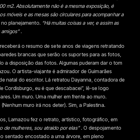
000 m2. Absolutamente não é a mesma exposição, é
 os móveis e as mesas são circulares para acompanhar a
a no planejamento.
“Há muitas coisas a ver, e assim as
s amigos”
.
ca receberá o resumo de sete anos de viagens retratando
paredes brancas que serão os suportes para as fotos,
o a disposição das fotos. Algumas puderam dar o tom
zou. O artista-viajante é admirador de Guimarães
de natal do escritor. Lá retratou Dayanna, contadora de
a de Cordisburgo, eu é que descabacei”, lê-se logo
liares. Um muro. Uma mulher em frente ao muro.
Nenhum muro irá nos deter). Sim, a Palestina.
s, Lamazou fez o retrato, artístico, fotográfico, em
o de mulheres, sou atraído por elas”
. O despojamento
sso sentado encostado a uma árvore, em pleno