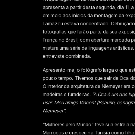
apresenta a partir desta segunda, dia 11,
em meio aos inícios da montagem da exposi
Lamazou estava concentrado. Debruçado 
fotografias que farão parte da sua expos
França no Brasil, com abertura marcada par
mistura uma série de linguagens artísticas
entrevista combinada.
Apresento-me, o fotógrafo larga o que es
pouco tempo. Tivemos que sair da Oca do 
O interior da arquitetura de Niemeyer era
madeiras e furadeiras.
“A Oca é um dos luga
usar. Meu amigo Vincent (Beaurin, cenógraf
Niemeyer”.
“Mulheres pelo Mundo” teve sua estreia n
Marrocos e cresceu na Tunísia como filh