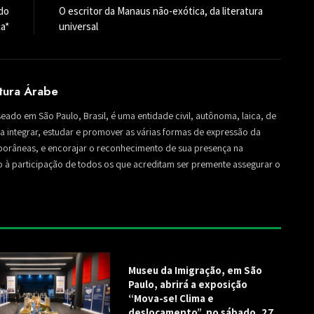
do
O escritor da Manaus não-exótica, da literatura
a*
universal
ltura Árabe
seado em São Paulo, Brasil, é uma entidade civil, autônoma, laica, de
sa a integrar, estudar e promover as várias formas de expressão da
mporâneas, e encorajar o reconhecimento de sua presença na
to à participação de todos os que acreditam ser premente assegurar o
Museu da Imigração, em São
Paulo, abrirá a exposição
“Mova-se! Clima e
deslocamento”, no sábado, 27