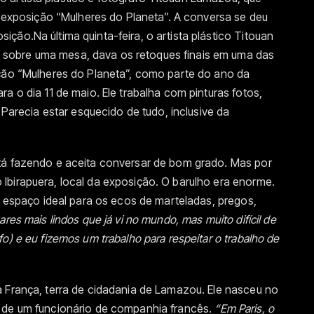
 a exposição “Mulheres do Planeta”. A conversa se deu
ção.Na última quinta-feira, o artista plástico Titouan
sobre uma mesa, dava os retoques finais em uma das
ição “Mulheres do Planeta”, como parte do ano da
a o dia 11 de maio. Ele trabalha com pinturas fotos,
. Parecia estar esquecido de tudo, inclusive da
tá fazendo e aceita conversar de bom grado. Mas por
Ibirapuera, local da exposição. O barulho era enorme.
 o espaço ideal para os ecos de marteladas, pregos,
res mais lindos que já vi no mundo, mas muito difícil de
o) e eu fizemos um trabalho para respeitar o trabalho de
a França, terra de cidadania de Lamazou. Ele nasceu no
o de um funcionário de companhia francês.
“Em Paris, o