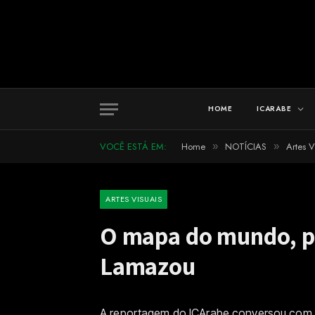
HOME
ICARABE
VOCÊ ESTÁ EM:
Home
NOTÍCIAS
Artes V
»
»
ARTES VISUAIS
O mapa do mundo, pe
Lamazou
A reportagem do ICArabe conversou com o 