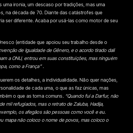
as uma ironia, um descaso por tradições, mas uma
nos, na década de 70. Diante das catástrofes que
a ser diferente. Acaba por usá-las como motor de seu
Unesco (entidade que apoiou seu trabalho desde o
enção de Igualdade de Gênero, e o acordo tirado dali
ham a ONU, entrou em suas constituições, mas ninguém
ropa, como a França”
.
querem os detalhes, a individualidade. Não quer nações,
personalidade de cada uma, o que as faz únicas, mas
também o que as torna comuns.
“Quando fui a Darfur, não
 de mil refugiados, mas o retrato de Zaluba, Hadija,
 exemplo, os afegãos são pessoas como você e eu.
meu mapa não coloco o nome de povos, mas coloco o