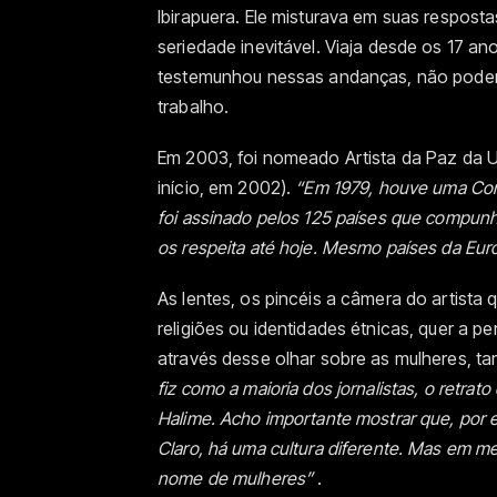
Ibirapuera. Ele misturava em suas respost
seriedade inevitável. Viaja desde os 17 a
testemunhou nessas andanças, não poderi
trabalho.
Em 2003, foi nomeado Artista da Paz da 
início, em 2002).
“Em 1979, houve uma Conv
foi assinado pelos 125 países que compun
os respeita até hoje. Mesmo países da Eu
As lentes, os pincéis a câmera do artista 
religiões ou identidades étnicas, quer a 
através desse olhar sobre as mulheres, 
fiz como a maioria dos jornalistas, o retrato
Halime. Acho importante mostrar que, por
Claro, há uma cultura diferente. Mas em 
nome de mulheres”
.