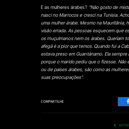
E as mulheres árabes?
“Não gosto de mistu
nasci no Marrocos e cresci na Tunísia. Ac
uma mulher árabe. Mesmo na Mauritânia, 
visão errada. As pessoas esquecem que os 
os muçulmanos nem os árabes. Queriam toma
afegã é a pior que temos. Quando fui a Cab
estava preso em Guantánamo. Ela sempre br
porque o marido pediu que o fizesse. Não e
ou de países árabes, são como as mulheres
suas preocupações”.
COMPARTILHE
ANTER