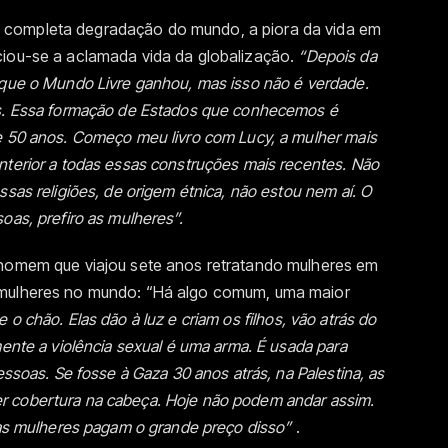
 completa degradação do mundo, a piora da vida em
ciou-se a aclamada vida da globalização.
“Depois da
 que o Mundo Livre ganhou, mas isso não é verdade.
es. Essa formação de Estados que conhecemos é
e 50 anos. Começo meu livro com Lucy, a mulher mais
nterior a todas essas construções mais recentes. Não
ssas religiões, de origem étnica, não estou nem aí. O
oas, prefiro as mulheres”.
 homem que viajou sete anos retratando mulheres em
 mulheres no mundo: “Há algo comum, uma maior
o chão. Elas dão à luz e criam os filhos, vão atrás do
mente a violência sexual é uma arma. É usada para
essoas. Se fosse à Gaza 30 anos atrás, na Palestina, as
 cobertura na cabeça. Hoje não podem andar assim.
E as mulheres pagam o grande preço disso”
.