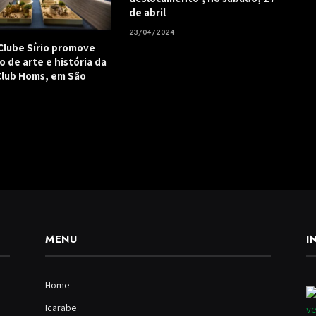
de abril
23/04/2024
Clube Sírio promove
o de arte e história da
 Club Homs, em São
5
MENU
I
Home
Icarabe