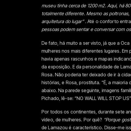
museu tinha cerca de 1200 m2. Aqui, há 8
totalmente diferente. Mesmo as poltronas,
arquitetura do lugar”
. Até o conforto entr
pessoas podem sentar e conversar com o
De fato, há muito a ser visto, já que a O
mulheres nos mais diferentes lugares. Em 
havia apenas rascunhos e mapas indicand
da exposição. E da personalidade de Lama
Rosa. Não poderia ter deixado de ir à cida
histórias, e Rosa, prostituta. “É, a maiori
abaixo. Na parede seguinte, imagens fami
Pichado, lê-se: “NO WALL WILL STOP US” (
Por todos os continentes, durante sete ano
vídeo, de mulheres. Por quê?
“Porque gost
de Lamazou é característico. Disse-me i