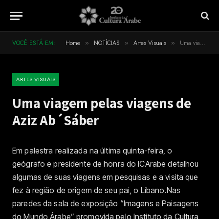
VOCÊ ESTÁ EM:
Home
NOTÍCIAS
Artes Visuais
Uma viagem pelas viagens de Aziz Ab´Sáber
»
»
»
ARTES VISUAIS
Uma viagem pelas viagens de
Aziz Ab´Sáber
Em palestra realizada na última quinta-feira, o
geógrafo e presidente de honra do ICArabe detalhou
algumas de suas viagens em pesquisas e a visita que
fez à região de origem de seu pai, o Líbano.Nas
paredes da sala de exposição “Imagens e Paisagens
do Mundo Árabe” promovida pelo Instituto da Cultura