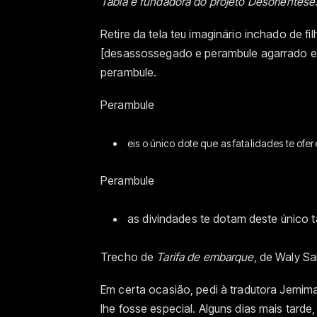
Tabla e fundadora do projeto Desorientese
Retire da tela teu imaginário inchado de f
[desassossegado e perambule agarrado e
perambule.
Perambule
eis o único dote que as fatalidades te ofe
Perambule
as divindades te dotam deste único t
Trecho de
Tarifa de embarque
, de Waly S
Em certa ocasião, pedi à tradutora Jemim
lhe fosse especial. Alguns dias mais tarde