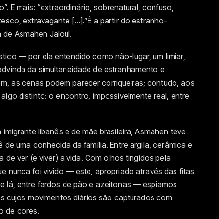
o”. E mais: “extraordinário, sobrenatural, confuso,
esco, extravagante […].”É a partir do estranho-
a de Asmahen Jaloul.
tico — por ela entendido como não-lugar, um limiar,
 advinda da simultaneidade de estranhamento e
m, as cenas podem parecer corriqueiras; contudo, aos
algo distinto: o encontro, impossivelmente real, entre
m imigrante libanês e de mãe brasileira, Asmahen teve
ê de uma conhecida da família. Entre argila, cerâmica e
a de ver (e viver) a vida. Com olhos tingidos pela
e nunca foi vivido — este, apropriado através das fitas
e lá, entre fardos de pão e azeitonas — espiamos
ares cujos movimentos diários são capturados com
o de cores.