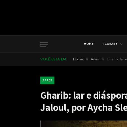
HOME
ICARABE
VOCÊ ESTÁ EM:
Home
Artes
Gharib: lar 
»
»
ARTES
Gharib: lar e diáspo
Jaloul, por Aycha S