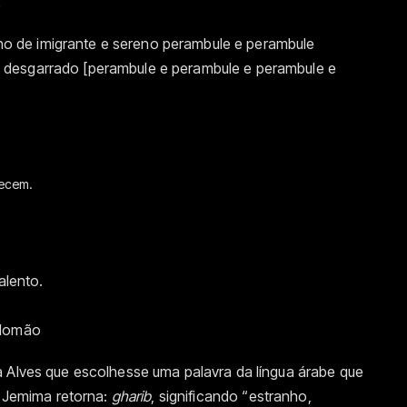
.
ilho de imigrante e sereno perambule e perambule
 desgarrado [perambule e perambule e perambule e
recem.
alento.
alomão
a Alves que escolhesse uma palavra da língua árabe que
, Jemima retorna:
gharib
, significando “estranho,