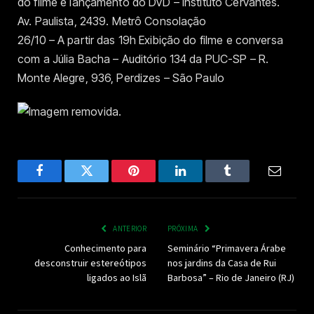
do filme e lançamento do DVD – Instituto Cervantes.
Av. Paulista, 2439. Metrô Consolação
26/10 – A partir das 19h Exibição do filme e conversa
com a Júlia Bacha – Auditório 134 da PUC-SP – R.
Monte Alegre, 936, Perdizes – São Paulo
Facebook
Twitter
Pinterest
LinkedIn
Tumblr
Email
ANTERIOR
PRÓXIMA
Conhecimento para
Seminário “Primavera Árabe
desconstruir estereótipos
nos jardins da Casa de Rui
ligados ao Islã
Barbosa” – Rio de Janeiro (RJ)