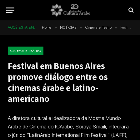
VOCÊ ESTÁ EM:
Home
NOTÍCIAS
Cinema e Teatro
Festival em Buenos Aires promove diálogo entre os cinemas árabe e latino-americano
»
»
»
CINEMA E TEATRO
Festival em Buenos Aires
promove diálogo entre os
cinemas árabe e latino-
americano
A diretora cultural e idealizadora da Mostra Mundo
Árabe de Cinema do ICArabe, Soraya Smaili, integrará
o júri do “LatinArab International Film Festival” (LAIFF),