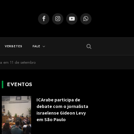
Facebook
Instagram
YouTube
WhatsApp
VERBETES
FALE
cia em 11 de setembro
EVENTOS
ICArabe participa de
debate com o jornalista
israelense Gideon Levy
em São Paulo