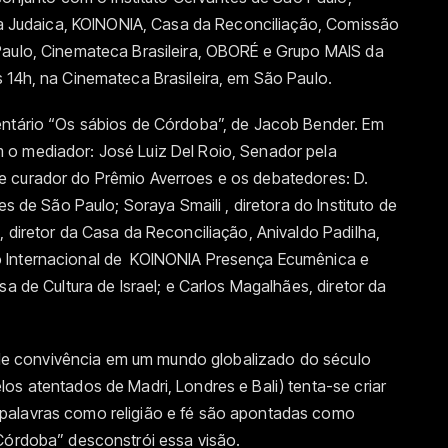
ura Judaica, KOINONIA, Casa da Reconciliação, Comissão
Paulo, Cinemateca Brasileira, OBORÉ e Grupo MAIS da
 14h, na Cinemateca Brasileira, em São Paulo.
entário “Os sábios de Córdoba”, de Jacob Bender. Em
 o mediador: José Luiz Del Roio, Senador pela
ro, e curador do Prêmio Averroes e os debatedores: D.
es de São Paulo; Soraya Smaili , diretora do Instituto de
, diretor da Casa da Reconciliação, Anivaldo Padilha,
o Internacional de KOINONIA Presença Ecumênica e
sa de Cultura de Israel; e Carlos Magalhães, diretor da
de de convivência em um mundo globalizado do século
os atentados de Madri, Londres e Bali) tenta-se criar
palavras como religião e fé são apontadas como
 Córdoba” desconstrói essa visão.