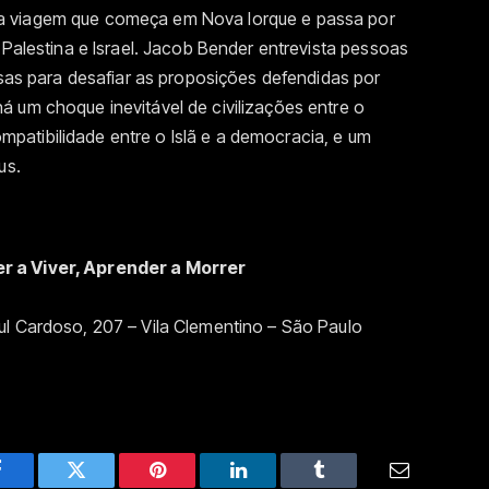
a viagem que começa em Nova Iorque e passa por
 Palestina e Israel. Jacob Bender entrevista pessoas
osas para desafiar as proposições defendidas por
 um choque inevitável de civilizações entre o
atibilidade entre o Islã e a democracia, e um
us.
er a Viver, Aprender a Morrer
ul Cardoso, 207 – Vila Clementino – São Paulo
Facebook
Twitter
Pinterest
LinkedIn
Tumblr
Email