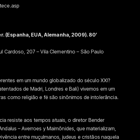
ntece.asp
r. (Espanha, EUA, Alemanha, 2009). 80’
ul Cardoso, 207 – Vila Clementino – São Paulo
iferentes em um mundo globalizado do século XXI?
atentados de Madri, Londres e Bali) vivemos em um
s como religião e fé são sinônimos de intolerância.
ncia resiste aos tempos atuais, o diretor Bender
Andalus – Averroes y Maimônides, que materializam,
vivência entre muçulmanos, judeus e cristãos naquela