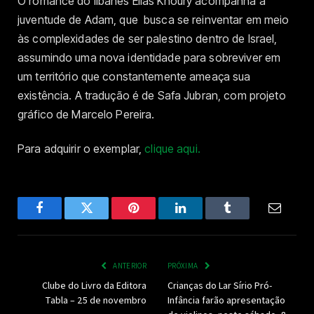
O romance do libanês Elias Khoury acompanha a
juventude de Adam, que busca se reinventar em meio
às complexidades de ser palestino dentro de Israel,
assumindo uma nova identidade para sobreviver em
um território que constantemente ameaça sua
existência. A tradução é de Safa Jubran, com projeto
gráfico de Marcelo Pereira.
Para adquirir o exemplar,
clique aqui.
Facebook
Twitter
Pinterest
LinkedIn
Tumblr
Email
ANTERIOR
PRÓXIMA
Clube do Livro da Editora
Crianças do Lar Sírio Pró-
Tabla – 25 de novembro
Infância farão apresentação