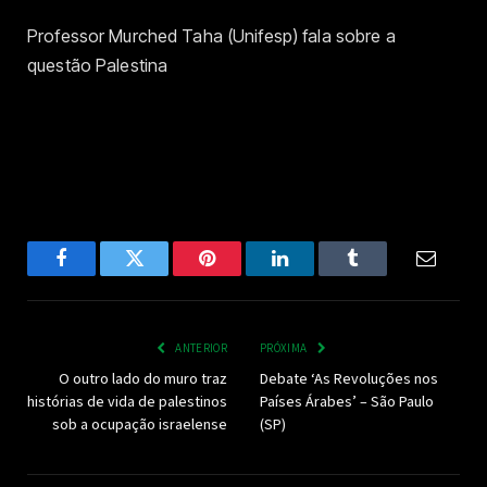
Professor Murched Taha (Unifesp) fala sobre a
questão Palestina
Facebook
Twitter
Pinterest
LinkedIn
Tumblr
Email
ANTERIOR
PRÓXIMA
O outro lado do muro traz
Debate ‘As Revoluções nos
histórias de vida de palestinos
Países Árabes’ – São Paulo
sob a ocupação israelense
(SP)