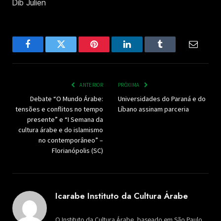
Dib Julien
Facebook
Twitter
Pinterest
LinkedIn
Tumblr
Email
ANTERIOR
PRÓXIMA
Debate “O Mundo Árabe:
Universidades do Paraná e do
tensões e conflitos no tempo
Líbano assinam parceria
presente” e “I Semana da
cultura árabe e do islamismo
no contemporâneo” –
Florianópolis (SC)
Icarabe Instituto da Cultura Árabe
O Instituto da Cultura Árabe, baseado em São Paulo,