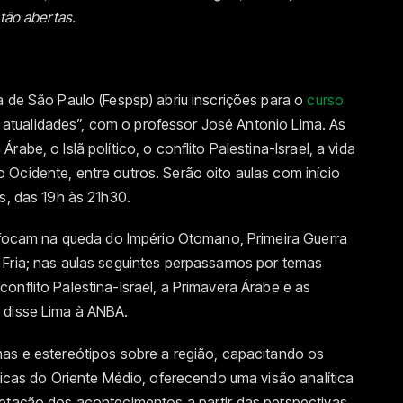
tão abertas.
a de São Paulo (Fespsp) abriu inscrições para o
curso
e atualidades”, com o professor José Antonio Lima. As
abe, o Islã político, o conflito Palestina-Israel, a vida
Ocidente, entre outros. Serão oito aulas com início
s, das 19h às 21h30.
e focam na queda do Império Otomano, Primeira Guerra
 Fria; nas aulas seguintes perpassamos por temas
onflito Palestina-Israel, a Primavera Árabe e as
 disse Lima à ANBA.
mas e estereótipos sobre a região, capacitando os
ticas do Oriente Médio, oferecendo uma visão analítica
retação dos acontecimentos a partir das perspectivas