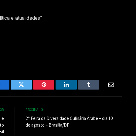
lítica e atualidades”
Facebook
Twitter
Pinterest
LinkedIn
Tumblr
Email
IOR
PRÓXIMA
 e
2ª Feira da Diversidade Culinária Árabe – dia 10
to
de agosto – Brasília/DF
il