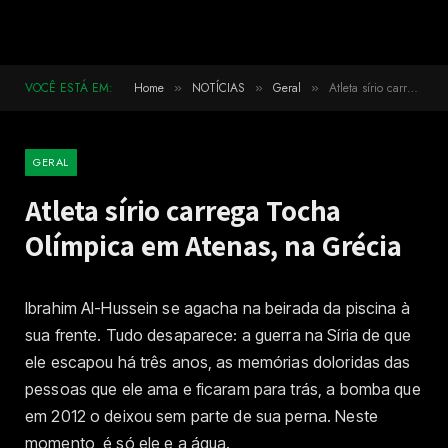
VOCÊ ESTÁ EM:
Home
NOTÍCIAS
Geral
Atleta sírio carrega Tocha Olímpica em Atenas, na Grécia
»
»
»
GERAL
Atleta sírio carrega Tocha
Olímpica em Atenas, na Grécia
Ibrahim Al-Hussein se agacha na beirada da piscina à
sua frente. Tudo desaparece: a guerra na Síria de que
ele escapou há três anos, as memórias doloridas das
pessoas que ele ama e ficaram para trás, a bomba que
em 2012 o deixou sem parte de sua perna. Neste
momento, é só ele e a água.