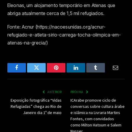
Eleonas, um alojamento temporário em Atenas que
abriga atualmente cerca de 1,5 mil refugiados.
Fonte: Acnur (https://nacoesunidas.org/acnur-
refugiado-e-atleta-sirio-carrega-tocha-olimpica-em-
atenas-na-grecia/)
Facebook
Twitter
Pinterest
LinkedIn
Tumblr
Email
ANTERIOR
PRÓXIMA
Exposição fotográfica “Vidas
ICArabe promove ciclo de
Refugiadas” chega ao Rio de
conversas sobre cultura árabe
Janeiro dia 1º de maio
e islâmica na Livraria Martins
Fontes, com convidados
como Milton Hatoum e Salem
Nasser