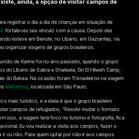
 Existe, ainda, a opção de visitar campos de
a registrar o dia a dia de crianças em situação de
êz
fortaleceu seu vínculo com a causa. Depois das
uando esteve em Beirute, no Líbano, em Gaziantep, na
eu organizar viagens de grupos brasileiros.
xcursão de Karine foi no ano passado, quando o grupo
os do Líbano de Sabra e Shateela, ‎Ein El Hilweh Camp,
le do Bekaa. Na ocasião foram 11 brasileiros na viagem
ens
Mabattour
, localizada em São Paulo.
o mais turístico, e a ideia é que o grupo brasileiro
itar campos de refugiados. “Resolvi mudar o formato
om isso, a viagem terá foco no turismo e fotografia, fica
cional. Eu vou realizar a visita aos campos, fazer o
a ir ou não. Para quem optar por não ir aos campos