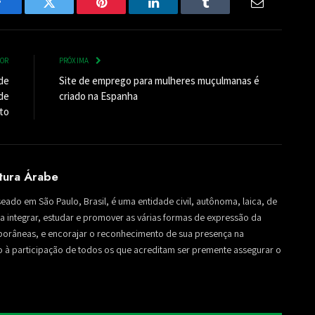
Facebook
Twitter
Pinterest
LinkedIn
Tumblr
Email
IOR
PRÓXIMA
de
Site de emprego para mulheres muçulmanas é
de
criado na Espanha
to
ltura Árabe
seado em São Paulo, Brasil, é uma entidade civil, autônoma, laica, de
sa a integrar, estudar e promover as várias formas de expressão da
mporâneas, e encorajar o reconhecimento de sua presença na
to à participação de todos os que acreditam ser premente assegurar o