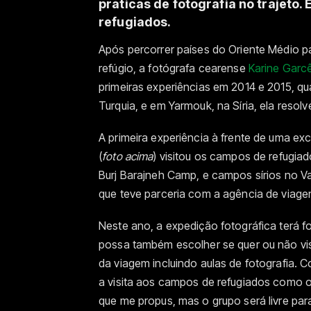
práticas de fotografia no trajeto.
refugiados.
Após percorrer países do Oriente Médio par
refúgio, a fotógrafa cearense
Karine Garc
primeiras experiências em 2014 e 2015, q
Turquia, e em Yarmouk, na Síria, ela resolv
A primeira experiência à frente de uma e
(
foto acima
) visitou os campos de refugiad
Burj Barajneh Camp, e campos sírios no Va
que teve parceria com a agência de viag
Neste ano, a expedição fotográfica terá foc
possa também escolher se quer ou não vis
da viagem incluindo aulas de fotografia. C
a visita aos campos de refugiados como op
que me propus, mas o grupo será livre par